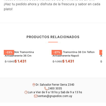
¡Haz tu pedido ahora y disfruta de la frescura y sabor en cada
plato!
PRODUCTOS RELACIONADOS
Sarten Wok Tramontina
Paellera Tramontina 38 Cm Teflon
Sart
-
23
%
-
27
%
-
9
Antiadherente 36 Cm
Antiadherente Napoli
$ 1.431
$ 1.431
$ 1.849
$ 1.960
$ 8
Dr. Salvador Ferrer Serra 2340
2400 3035
Lun a Vier de 9 a 18 hs y Sab de 9 a 13 hs
ventas@grupodos.com.uy