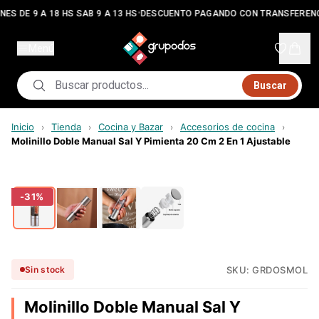
•
ES DE 9 A 18 HS SAB 9 A 13 HS
DESCUENTO PAGANDO CON TRANSFERENC
Menú
Buscar
Inicio
Tienda
Cocina y Bazar
Accesorios de cocina
›
›
›
›
Molinillo Doble Manual Sal Y Pimienta 20 Cm 2 En 1 Ajustable
-
31
%
SKU:
GRDOSMOL
Sin stock
Molinillo Doble Manual Sal Y