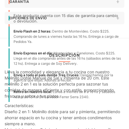
GARANTÍA
Este producto cuenta con 15 días de garantía para cambio
OPCIONES DE ENVÍO
o devolución.
Envío Flash en 2 horas:
Dentro de Montevideo. Costo $225.
Comprando de lunes a viernes hasta las 16 hs. Entrega a cargo de
Pedidos Ya.
Envío Express en el día:
Montevideo y Canelones. Costo $225.
DESCRIPCIÓN
Llega en el día comprando antes de las 16 hs (sábados antes de las
12 hs). Entrega a cargo de Soy Delivery.
Lleva la comodidad y elegancia a tu cocina con nuestro
Envío a todo el país desde Tres Cruces:
Despachamos por la
Molinillo Doble Manual de Sal y Pimienta de 20 cm. Este
agencia que elijas. Abonas al recibir.
molinillo 2 en 1 es la solución perfecta para sazonar tus
comidas de manera eficiente y con estilo, proporcionando
Retiro en nuestro local:
Lunes a viernes de 9 a 18 hs y sábados
frescura y sabor a tus platos.
hasta las 13 hs. Dr. Salvador Ferrer Serra 2340.
Características:
Diseño 2 en 1: Molinillo doble para sal y pimienta, permitiendo
ahorrar espacio en tu cocina y tener ambos condimentos
siempre a mano.