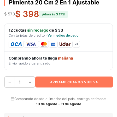
Pimienta 20 Cm 2 En 1 Ajustable
$ 398
$ 573
¡Ahorrás
$ 175
!
12
cuotas
sin recargo
de
$ 33
Con tarjetas de crédito
·
Ver medios de pago
+
1
Comprando ahora te llega
mañana
Envío rápido y garantizado
−
+
AVISAME CUANDO VUELVA
Comprando desde el interior del país, entrega estimada:
10 de agosto
-
11 de agosto