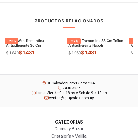
PRODUCTOS RELACIONADOS
Sarten Wok Tramontina
Paellera Tramontina 38 Cm Teflon
Sart
-
23
%
-
27
%
-
9
Antiadherente 36 Cm
Antiadherente Napoli
$ 1.431
$ 1.431
$ 1.849
$ 1.960
$ 8
Dr. Salvador Ferrer Serra 2340
2400 3035
Lun a Vier de 9 a 18 hs y Sab de 9 a 13 hs
ventas@grupodos.com.uy
CATEGORÍAS
Cocina y Bazar
Cristalería y Vajilla