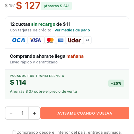
$ 127
$ 151
¡Ahorrás
$ 24
!
12
cuotas
sin recargo
de
$ 11
Con tarjetas de crédito
·
Ver medios de pago
+
1
Comprando ahora te llega
mañana
Envío rápido y garantizado
PAGANDO POR TRANSFERENCIA
$ 114
−
25
%
Ahorrás
$ 37
sobre el precio de venta
−
+
AVISAME CUANDO VUELVA
Comprando desde el interior del país, entrega estimada: