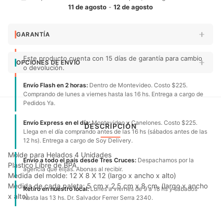
11 de agosto
-
12 de agosto
GARANTÍA
Este producto cuenta con 15 días de garantía para cambio
OPCIONES DE ENVÍO
o devolución.
Envío Flash en 2 horas:
Dentro de Montevideo. Costo $225.
Comprando de lunes a viernes hasta las 16 hs. Entrega a cargo de
Pedidos Ya.
Envío Express en el día:
Montevideo y Canelones. Costo $225.
DESCRIPCIÓN
Llega en el día comprando antes de las 16 hs (sábados antes de las
12 hs). Entrega a cargo de Soy Delivery.
Molde para Helados 4 Unidades
Envío a todo el país desde Tres Cruces:
Despachamos por la
Plastico Libre de BPA
agencia que elijas. Abonas al recibir.
Medida del molde: 12 X 8 X 12 (largo x ancho x alto)
Medida de cada paleta: 5 cm x 2,5 cm x 8 cm. (largo x ancho
Retiro en nuestro local:
Lunes a viernes de 9 a 18 hs y sábados
x alto)
hasta las 13 hs. Dr. Salvador Ferrer Serra 2340.