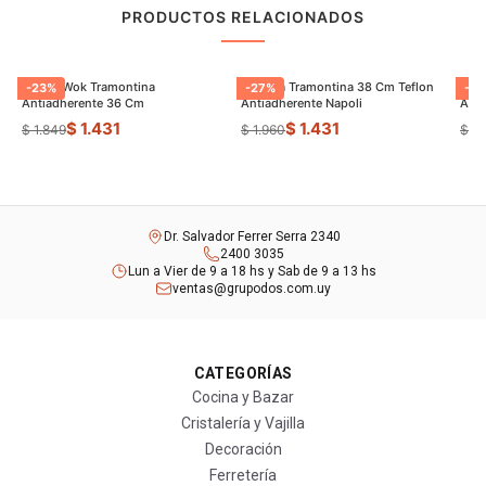
PRODUCTOS RELACIONADOS
Sarten Wok Tramontina
Paellera Tramontina 38 Cm Teflon
Sart
-
23
%
-
27
%
-
9
Antiadherente 36 Cm
Antiadherente Napoli
$ 1.431
$ 1.431
$ 1.849
$ 1.960
$ 8
Dr. Salvador Ferrer Serra 2340
2400 3035
Lun a Vier de 9 a 18 hs y Sab de 9 a 13 hs
ventas@grupodos.com.uy
CATEGORÍAS
Cocina y Bazar
Cristalería y Vajilla
Decoración
Ferretería