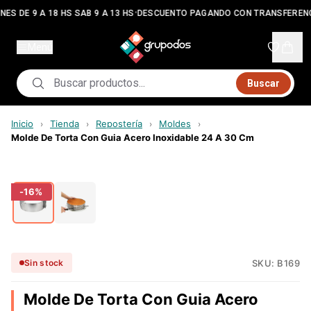
•
NES DE 9 A 18 HS SAB 9 A 13 HS
DESCUENTO PAGANDO CON TRANSFERENC
Menú
Buscar
Inicio
Tienda
Repostería
Moldes
›
›
›
›
Molde De Torta Con Guia Acero Inoxidable 24 A 30 Cm
-
16
%
SKU:
B169
Sin stock
Molde De Torta Con Guia Acero