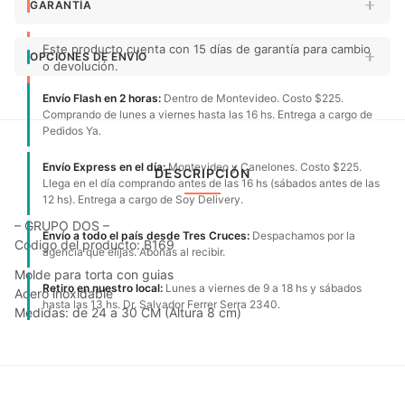
GARANTÍA
Este producto cuenta con 15 días de garantía para cambio
OPCIONES DE ENVÍO
o devolución.
Envío Flash en 2 horas:
Dentro de Montevideo. Costo $225.
Comprando de lunes a viernes hasta las 16 hs. Entrega a cargo de
Pedidos Ya.
Envío Express en el día:
Montevideo y Canelones. Costo $225.
DESCRIPCIÓN
Llega en el día comprando antes de las 16 hs (sábados antes de las
12 hs). Entrega a cargo de Soy Delivery.
– GRUPO DOS –
Envío a todo el país desde Tres Cruces:
Despachamos por la
Código del producto: B169
agencia que elijas. Abonas al recibir.
Molde para torta con guias
Retiro en nuestro local:
Lunes a viernes de 9 a 18 hs y sábados
Acero inoxidable
hasta las 13 hs. Dr. Salvador Ferrer Serra 2340.
Medidas: de 24 a 30 CM (Altura 8 cm)