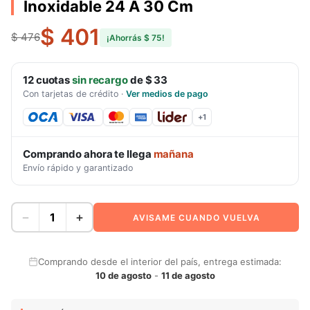
Inoxidable 24 A 30 Cm
$ 401
$ 476
¡Ahorrás
$ 75
!
12
cuotas
sin recargo
de
$ 33
Con tarjetas de crédito
·
Ver medios de pago
+
1
Comprando ahora te llega
mañana
Envío rápido y garantizado
−
+
AVISAME CUANDO VUELVA
Comprando desde el interior del país, entrega estimada:
10 de agosto
-
11 de agosto