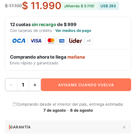
$ 11.990
$ 17.100
¡Ahorrás
$ 5.110
!
US$ 293
12
cuotas
sin recargo
de
$ 999
Con tarjetas de crédito
·
Ver medios de pago
+
1
Comprando ahora te llega
mañana
Envío rápido y garantizado
−
+
AVISAME CUANDO VUELVA
Comprando desde el interior del país, entrega estimada:
7 de agosto
-
8 de agosto
GARANTÍA