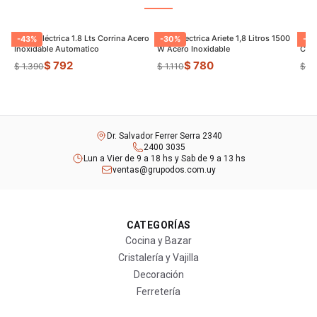
Jarrra Eléctrica 1.8 Lts Corrina Acero
Jarra Electrica Ariete 1,8 Litros 1500
Panq
-
43
%
-
30
%
-
22
Inoxidable Automatico
W Acero Inoxidable
Con 
$ 792
$ 780
$ 1.390
$ 1.110
$ 1.
Dr. Salvador Ferrer Serra 2340
2400 3035
Lun a Vier de 9 a 18 hs y Sab de 9 a 13 hs
ventas@grupodos.com.uy
CATEGORÍAS
Cocina y Bazar
Cristalería y Vajilla
Decoración
Ferretería