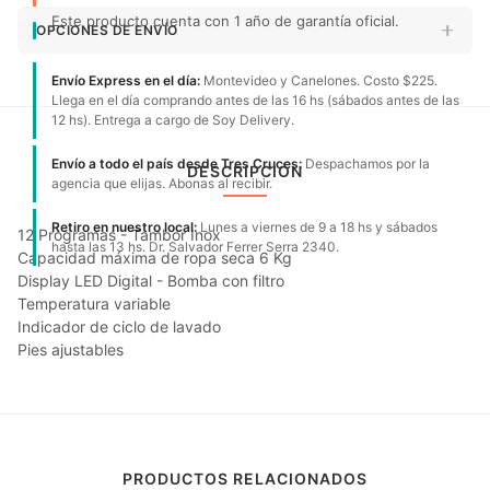
Este producto cuenta con 1 año de garantía oficial.
OPCIONES DE ENVÍO
Envío Express en el día:
Montevideo y Canelones. Costo $225.
Llega en el día comprando antes de las 16 hs (sábados antes de las
12 hs). Entrega a cargo de Soy Delivery.
Envío a todo el país desde Tres Cruces:
Despachamos por la
DESCRIPCIÓN
agencia que elijas. Abonas al recibir.
Retiro en nuestro local:
Lunes a viernes de 9 a 18 hs y sábados
12 Programas - Tambor Inox
hasta las 13 hs. Dr. Salvador Ferrer Serra 2340.
Capacidad máxima de ropa seca 6 Kg
Display LED Digital - Bomba con filtro
Temperatura variable
Indicador de ciclo de lavado
Pies ajustables
PRODUCTOS RELACIONADOS