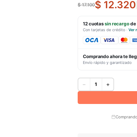
$ 12.320
$ 17.100
12
cuotas
sin recargo
de
Con tarjetas de crédito
·
Ver 
Comprando ahora te lle
Envío rápido y garantizado
−
+
Comprando 