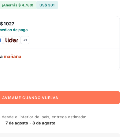
¡Ahorrás
$ 4.780
!
US$ 301
$ 1027
medios de pago
+
1
ga
mañana
AVISAME CUANDO VUELVA
desde el interior del país, entrega estimada:
7 de agosto
-
8 de agosto