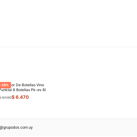
Enfriador De Botellas Vino
-
29
%
Punktal 8 Botellas Pk-ev 8l
$ 6.470
$ 9.130
s@grupodos.com.uy