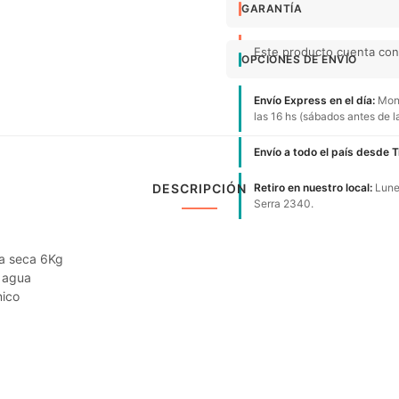
GARANTÍA
Este producto cuenta con 1
OPCIONES DE ENVÍO
Envío Express en el día:
Mont
las 16 hs (sábados antes de l
Envío a todo el país desde 
DESCRIPCIÓN
Retiro en nuestro local:
Lunes
Serra 2340.
a seca 6Kg
 agua
nico