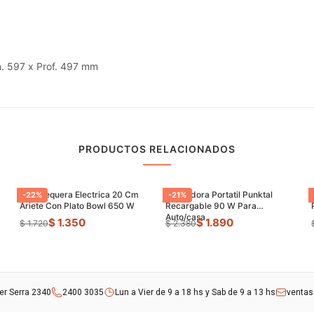
n. 597 x Prof. 497 mm
PRODUCTOS RELACIONADOS
Panquequera Electrica 20 Cm
Aspiradora Portatil Punktal
-
22
%
-
21
%
Ariete Con Plato Bowl 650 W
Recargable 90 W Para
Auto/casa
$ 1.350
$ 1.890
$ 1.720
$ 2.380
rer Serra 2340
2400 3035
Lun a Vier de 9 a 18 hs y Sab de 9 a 13 hs
venta