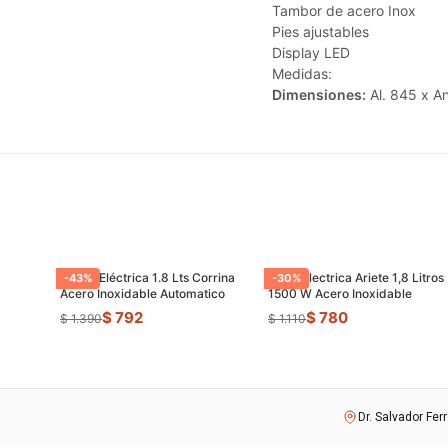
Tambor de acero Inox
Pies ajustables
Display LED
Medidas:
Dimensiones:
Al. 845 x A
Jarrra Eléctrica 1.8 Lts Corrina
Jarra Electrica Ariete 1,8 Litros
-
43
%
-
30
%
Acero Inoxidable Automatico
1500 W Acero Inoxidable
$ 792
$ 780
$ 1.390
$ 1.110
Dr. Salvador Fer