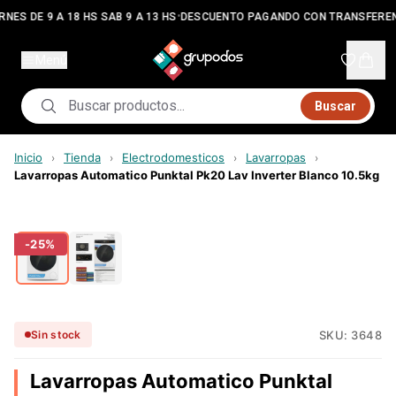
•
RNES DE 9 A 18 HS SAB 9 A 13 HS
DESCUENTO PAGANDO CON TRANSFEREN
Menú
Buscar
Inicio
Tienda
Electrodomesticos
Lavarropas
›
›
›
›
Lavarropas Automatico Punktal Pk20 Lav Inverter Blanco 10.5kg
-
25
%
SKU:
3648
Sin stock
Lavarropas Automatico Punktal