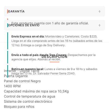
GARANTÍA
Este producto cuenta con 1 año de garantía oficial.
OPCIONES DE ENVÍO
Envío Express en el día:
Montevideo y Canelones. Costo $225.
Llega en el día comprando antes de las 16 hs (sábados antes de las
12 hs). Entrega a cargo de Soy Delivery.
Envío a todo el país desde Tres Cruces:
Despachamos por la
DESCRIPCIÓN
agencia que elijas. Abonas al recibir.
Retiro en nuestro local:
Lunes a viernes de 9 a 18 hs y sábados
Inverter - Digital Táctil
hasta las 13 hs. Dr. Salvador Ferrer Serra 2340.
Puerta Gigante
Panel de control Negro
1400 RPM
Capacidad máxima de ropa seca 10,5Kg
Control de temperatura de agua
Sistema de control electrónico
Bloqueo para niños