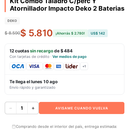
Kit Combo Taladro C/perc Y
Atornillador Impacto Deko 2 Baterias
DEKO
$ 5.810
$ 8.590
¡Ahorrás
$ 2.780
!
US$ 142
12
cuotas
sin recargo
de
$ 484
Con tarjetas de crédito
·
Ver medios de pago
+
1
Te llega el
lunes 10 ago
Envío rápido y garantizado
−
+
AVISAME CUANDO VUELVA
Comprando desde el interior del país, entrega estimada: