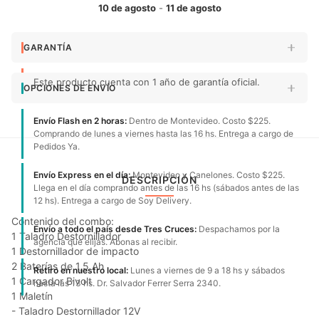
10 de agosto
-
11 de agosto
GARANTÍA
Este producto cuenta con 1 año de garantía oficial.
OPCIONES DE ENVÍO
Envío Flash en 2 horas:
Dentro de Montevideo. Costo $225.
Comprando de lunes a viernes hasta las 16 hs. Entrega a cargo de
Pedidos Ya.
Envío Express en el día:
Montevideo y Canelones. Costo $225.
DESCRIPCIÓN
Llega en el día comprando antes de las 16 hs (sábados antes de las
12 hs). Entrega a cargo de Soy Delivery.
Contenido del combo:
Envío a todo el país desde Tres Cruces:
Despachamos por la
1 Taladro Destornillador
agencia que elijas. Abonas al recibir.
1 Destornillador de impacto
2 Baterías de 1,5 Ah
Retiro en nuestro local:
Lunes a viernes de 9 a 18 hs y sábados
1 Cargador Bivolt
hasta las 13 hs. Dr. Salvador Ferrer Serra 2340.
1 Maletín
- Taladro Destornillador 12V