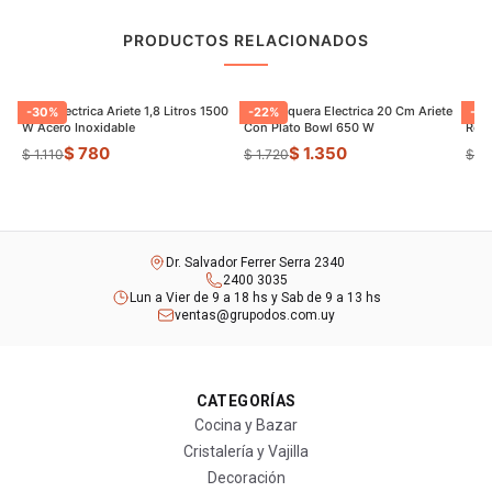
PRODUCTOS RELACIONADOS
Jarra Electrica Ariete 1,8 Litros 1500
Panquequera Electrica 20 Cm Ariete
Aspi
-
30
%
-
22
%
-
21
W Acero Inoxidable
Con Plato Bowl 650 W
Reca
$ 780
$ 1.350
$ 1.110
$ 1.720
$ 2
Dr. Salvador Ferrer Serra 2340
2400 3035
Lun a Vier de 9 a 18 hs y Sab de 9 a 13 hs
ventas@grupodos.com.uy
CATEGORÍAS
Cocina y Bazar
Cristalería y Vajilla
Decoración