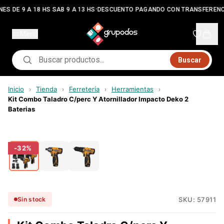
•
ES DE 9 A 18 HS SAB 9 A 13 HS
DESCUENTO PAGANDO CON TRANSFERENC
Menú
Buscar
Inicio
Tienda
Ferretería
Herramientas
›
›
›
›
Kit Combo Taladro C/perc Y Atornillador Impacto Deko 2
Baterias
-
32
%
SKU:
57911
Sin stock