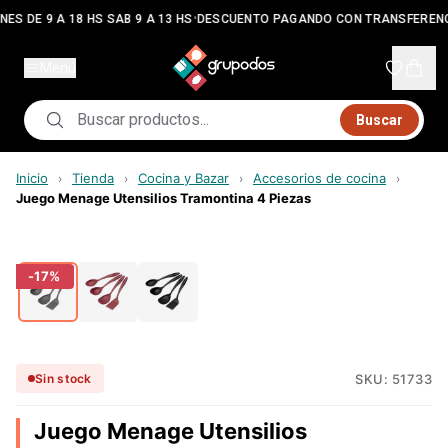
•
NES DE 9 A 18 HS SAB 9 A 13 HS
DESCUENTO PAGANDO CON TRANSFERENC
Menú
Buscar
Inicio
Tienda
Cocina y Bazar
Accesorios de cocina
›
›
›
›
Juego Menage Utensilios Tramontina 4 Piezas
-
17
%
SKU:
51733
Sin stock
Juego Menage Utensilios