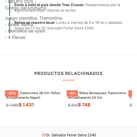
- GRUPO DOS -
Envío a todo el país desde Tres Cruces:
Despachamos por la
Código del producto:
agencia que elijas. Abonas al recibir.
Juego utensilios. Tramontina.
Retiro en nuestro local:
Lunes a viernes de 9 a 18 hs y sábados
- Linea: Ability.
hasta las 13 hs. Dr. Salvador Ferrer Serra 2340.
- Utensilios de nylon.
- 4 Piezas:
PRODUCTOS RELACIONADOS
Paellera Tramontina 38 Cm Teflon
Sarten Bifera Bistequera Tramontina
Sart
-
27
%
-
9
%
-
16
Antiadherente Napoli
Antiadherente 24 Cm
Cm E
$ 1.431
$ 748
$ 1.960
$ 820
$ 6
Dr. Salvador Ferrer Serra 2340