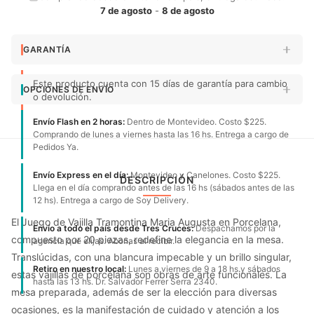
7 de agosto
-
8 de agosto
GARANTÍA
Este producto cuenta con 15 días de garantía para cambio
OPCIONES DE ENVÍO
o devolución.
Envío Flash en 2 horas:
Dentro de Montevideo. Costo $225.
Comprando de lunes a viernes hasta las 16 hs. Entrega a cargo de
Pedidos Ya.
Envío Express en el día:
Montevideo y Canelones. Costo $225.
DESCRIPCIÓN
Llega en el día comprando antes de las 16 hs (sábados antes de las
12 hs). Entrega a cargo de Soy Delivery.
El Juego de Vajilla Tramontina Maria Augusta en Porcelana,
Envío a todo el país desde Tres Cruces:
Despachamos por la
compuesto por 20 piezas, redefine la elegancia en la mesa.
agencia que elijas. Abonas al recibir.
Translúcidas, con una blancura impecable y un brillo singular,
Retiro en nuestro local:
Lunes a viernes de 9 a 18 hs y sábados
estas vajillas de porcelana son obras de arte funcionales. La
hasta las 13 hs. Dr. Salvador Ferrer Serra 2340.
mesa preparada, además de ser la elección para diversas
ocasiones, es la manifestación de cuidado y atención a los