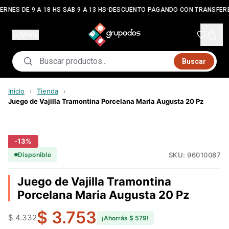
•
ERNES DE 9 A 18 HS SAB 9 A 13 HS
DESCUENTO PAGANDO CON TRANSFERE
Menú
Buscar
Inicio
Tienda
›
›
Juego de Vajilla Tramontina Porcelana Maria Augusta 20 Pz
-
13
%
SKU:
96010087
Disponible
Juego de Vajilla Tramontina
Porcelana Maria Augusta 20 Pz
$ 3.753
$ 4.332
¡Ahorrás
$ 579
!