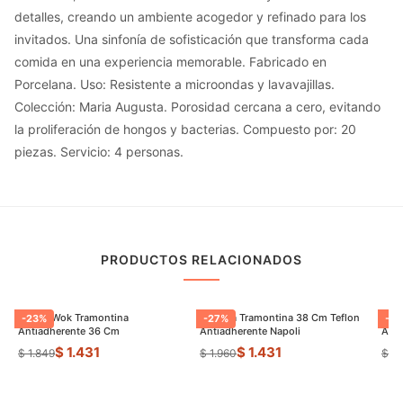
detalles, creando un ambiente acogedor y refinado para los
invitados. Una sinfonía de sofisticación que transforma cada
comida en una experiencia memorable. Fabricado en
Porcelana. Uso: Resistente a microondas y lavavajillas.
Colección: Maria Augusta. Porosidad cercana a cero, evitando
la proliferación de hongos y bacterias. Compuesto por: 20
piezas. Servicio: 4 personas.
PRODUCTOS RELACIONADOS
Sarten Wok Tramontina
Paellera Tramontina 38 Cm Teflon
Sart
-
23
%
-
27
%
-
9
Antiadherente 36 Cm
Antiadherente Napoli
$ 1.431
$ 1.431
$ 1.849
$ 1.960
$ 8