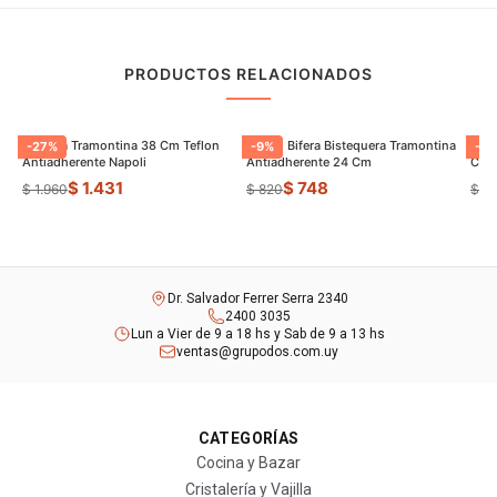
PRODUCTOS RELACIONADOS
Paellera Tramontina 38 Cm Teflon
Sarten Bifera Bistequera Tramontina
Sart
-
27
%
-
9
%
-
16
Antiadherente Napoli
Antiadherente 24 Cm
Cm E
$ 1.431
$ 748
$ 1.960
$ 820
$ 6
Dr. Salvador Ferrer Serra 2340
2400 3035
Lun a Vier de 9 a 18 hs y Sab de 9 a 13 hs
ventas@grupodos.com.uy
CATEGORÍAS
Cocina y Bazar
Cristalería y Vajilla