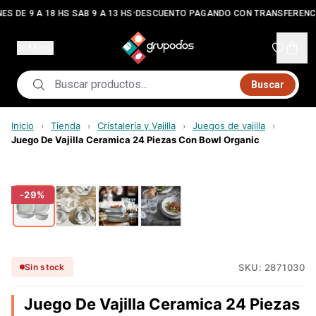
•
ES DE 9 A 18 HS SAB 9 A 13 HS
DESCUENTO PAGANDO CON TRANSFERENC
Menú
Buscar
Inicio
Tienda
Cristalería y Vajilla
Juegos de vajilla
›
›
›
›
Juego De Vajilla Ceramica 24 Piezas Con Bowl Organic
-
29
%
SKU:
2871030
Sin stock
Juego De Vajilla Ceramica 24 Piezas