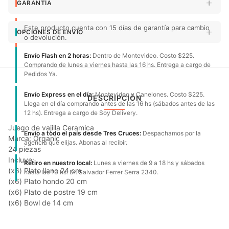
GARANTÍA
Este producto cuenta con 15 días de garantía para cambio
OPCIONES DE ENVÍO
o devolución.
Envío Flash en 2 horas:
Dentro de Montevideo. Costo $225.
Comprando de lunes a viernes hasta las 16 hs. Entrega a cargo de
Pedidos Ya.
Envío Express en el día:
Montevideo y Canelones. Costo $225.
DESCRIPCIÓN
Llega en el día comprando antes de las 16 hs (sábados antes de las
12 hs). Entrega a cargo de Soy Delivery.
Juego de vajilla Ceramica
Envío a todo el país desde Tres Cruces:
Despachamos por la
Marca: Organic
agencia que elijas. Abonas al recibir.
24 piezas
Incluye:
Retiro en nuestro local:
Lunes a viernes de 9 a 18 hs y sábados
(x6) Plato llano 24 cm
hasta las 13 hs. Dr. Salvador Ferrer Serra 2340.
(x6) Plato hondo 20 cm
(x6) Plato de postre 19 cm
(x6) Bowl de 14 cm