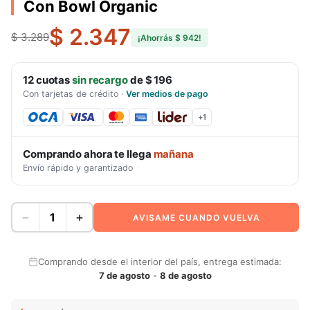
Con Bowl Organic
$ 2.347
$ 3.289
¡Ahorrás
$ 942
!
12
cuotas
sin recargo
de
$ 196
Con tarjetas de crédito
·
Ver medios de pago
+
1
Comprando ahora te llega
mañana
Envío rápido y garantizado
−
+
AVISAME CUANDO VUELVA
Comprando desde el interior del país, entrega estimada:
7 de agosto
-
8 de agosto