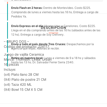
Envío Flash en 2 horas:
Dentro de Montevideo. Costo $225.
Comprando de lunes a viernes hasta las 16 hs. Entrega a cargo de
Pedidos Ya.
Envío Express en el día:
Montevideo y Canelones. Costo $225.
DESCRIPCIÓN
Llega en el día comprando antes de las 16 hs (sábados antes de las
12 hs). Entrega a cargo de Soy Delivery.
– GRUPO DOS –
Envío a todo el país desde Tres Cruces:
Despachamos por la
Código del producto: 224117
agencia que elijas. Abonas al recibir.
Juego de vajilla Ceramica
Retiro en nuestro local:
Lunes a viernes de 9 a 18 hs y sábados
Marca: Thomson. Linea: Urban
hasta las 13 hs. Dr. Salvador Ferrer Serra 2340.
16 piezas
Incluye:
(x4) Plato llano 28 CM
(X4) Plato de postre 21 CM
(x4) Taza 420 ML
(X4) Bowl 15 CM X 5 CM