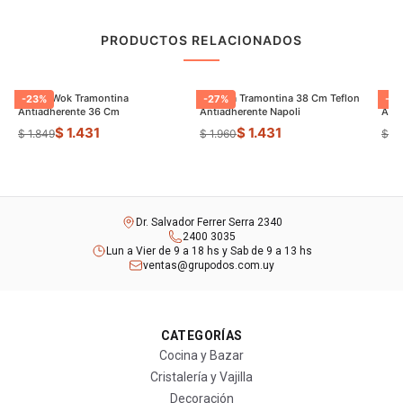
PRODUCTOS RELACIONADOS
Sarten Wok Tramontina
Paellera Tramontina 38 Cm Teflon
Sart
-
23
%
-
27
%
-
9
Antiadherente 36 Cm
Antiadherente Napoli
$ 1.431
$ 1.431
$ 1.849
$ 1.960
$ 8
Dr. Salvador Ferrer Serra 2340
2400 3035
Lun a Vier de 9 a 18 hs y Sab de 9 a 13 hs
ventas@grupodos.com.uy
CATEGORÍAS
Cocina y Bazar
Cristalería y Vajilla
Decoración