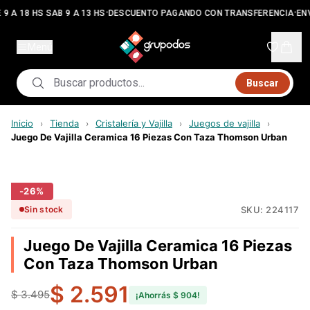
•
•
9 A 18 HS SAB 9 A 13 HS
DESCUENTO PAGANDO CON TRANSFERENCIA
ENV
Menú
Buscar
Inicio
Tienda
Cristalería y Vajilla
Juegos de vajilla
›
›
›
›
Juego De Vajilla Ceramica 16 Piezas Con Taza Thomson Urban
-
26
%
SKU:
224117
Sin stock
Juego De Vajilla Ceramica 16 Piezas
Con Taza Thomson Urban
$ 2.591
$ 3.495
¡Ahorrás
$ 904
!