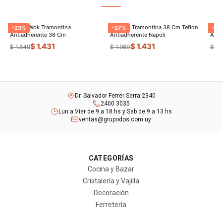
Sarten Wok Tramontina
Paellera Tramontina 38 Cm Teflon
Sart
-
23
%
-
27
%
-
9
Antiadherente 36 Cm
Antiadherente Napoli
$ 1.431
$ 1.431
$ 1.849
$ 1.960
$ 8
Dr. Salvador Ferrer Serra 2340
2400 3035
Lun a Vier de 9 a 18 hs y Sab de 9 a 13 hs
ventas@grupodos.com.uy
CATEGORÍAS
Cocina y Bazar
Cristalería y Vajilla
Decoración
Ferretería