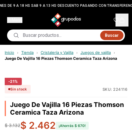
•
ES DE 9 A 18 HS SAB 9 A 13 HS
DESCUENTO PAGANDO CON TRANSFERENC
Menú
Buscar
Inicio
Tienda
Cristalería y Vajilla
Juegos de vajilla
›
›
›
›
Juego De Vajilla 16 Piezas Thomson Ceramica Taza Arizona
-
21
%
SKU:
224116
Sin stock
Juego De Vajilla 16 Piezas Thomson
Ceramica Taza Arizona
$ 2.462
$ 3.132
¡Ahorrás
$ 670
!