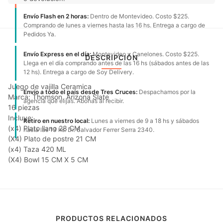
Envío Flash en 2 horas:
Dentro de Montevideo. Costo $225.
Comprando de lunes a viernes hasta las 16 hs. Entrega a cargo de
Pedidos Ya.
Envío Express en el día:
Montevideo y Canelones. Costo $225.
DESCRIPCIÓN
Llega en el día comprando antes de las 16 hs (sábados antes de las
12 hs). Entrega a cargo de Soy Delivery.
Juego de vajilla Ceramica
Envío a todo el país desde Tres Cruces:
Despachamos por la
Marca: Thomson. Arizona Slate
agencia que elijas. Abonas al recibir.
16 piezas
Incluye:
Retiro en nuestro local:
Lunes a viernes de 9 a 18 hs y sábados
(x4) Plato llano 28 CM
hasta las 13 hs. Dr. Salvador Ferrer Serra 2340.
(X4) Plato de postre 21 CM
(x4) Taza 420 ML
(X4) Bowl 15 CM X 5 CM
PRODUCTOS RELACIONADOS