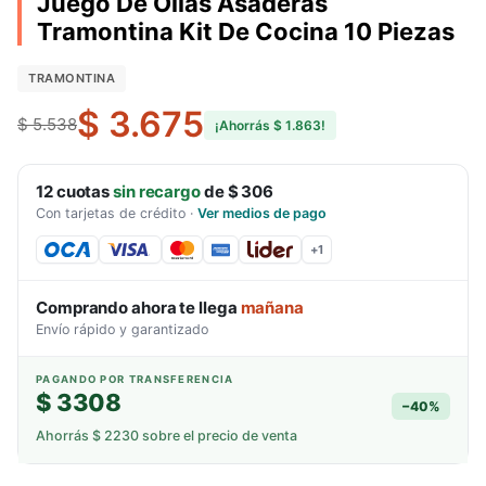
Juego De Ollas Asaderas
Tramontina Kit De Cocina 10 Piezas
TRAMONTINA
$ 3.675
$ 5.538
¡Ahorrás
$ 1.863
!
12
cuotas
sin recargo
de
$ 306
Con tarjetas de crédito
·
Ver medios de pago
+
1
Comprando ahora te llega
mañana
Envío rápido y garantizado
PAGANDO POR TRANSFERENCIA
$ 3308
−
40
%
Ahorrás
$ 2230
sobre el precio de venta