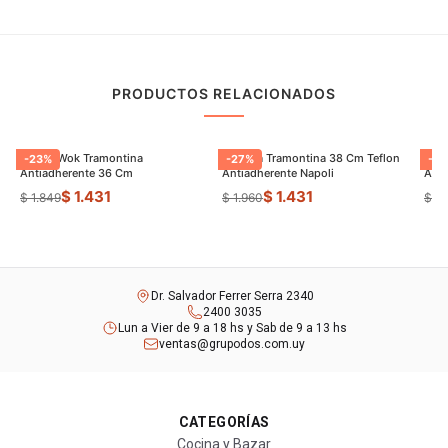
PRODUCTOS RELACIONADOS
Sarten Wok Tramontina
Paellera Tramontina 38 Cm Teflon
Sart
-
23
%
-
27
%
-
9
Antiadherente 36 Cm
Antiadherente Napoli
$ 1.431
$ 1.431
$ 1.849
$ 1.960
$ 8
Dr. Salvador Ferrer Serra 2340
2400 3035
Lun a Vier de 9 a 18 hs y Sab de 9 a 13 hs
ventas@grupodos.com.uy
CATEGORÍAS
Cocina y Bazar