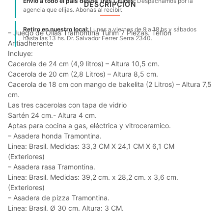
Envío a todo el país desde Tres Cruces:
Despachamos por la
DESCRIPCIÓN
agencia que elijas. Abonas al recibir.
Retiro en nuestro local:
Lunes a viernes de 9 a 18 hs y sábados
– Juego de Ollas Tramontina Turim 7 Piezas. Teflon
hasta las 13 hs. Dr. Salvador Ferrer Serra 2340.
Antiadherente
Incluye:
Cacerola de 24 cm (4,9 litros) – Altura 10,5 cm.
Cacerola de 20 cm (2,8 Litros) – Altura 8,5 cm.
Cacerola de 18 cm con mango de bakelita (2 Litros) – Altura 7,5
cm.
Las tres cacerolas con tapa de vidrio
Sartén 24 cm.- Altura 4 cm.
Aptas para cocina a gas, eléctrica y vitroceramico.
– Asadera honda Tramontina.
Linea: Brasil. Medidas: 33,3 CM X 24,1 CM X 6,1 CM
(Exteriores)
– Asadera rasa Tramontina.
Linea: Brasil. Medidas: 39,2 cm. x 28,2 cm. x 3,6 cm.
(Exteriores)
– Asadera de pizza Tramontina.
Linea: Brasil. Ø 30 cm. Altura: 3 CM.