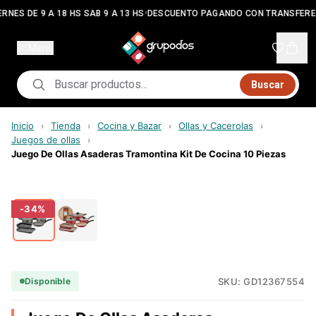
•
RNES DE 9 A 18 HS SAB 9 A 13 HS
DESCUENTO PAGANDO CON TRANSFERE
Menú
Buscar
Inicio
Tienda
Cocina y Bazar
Ollas y Cacerolas
›
›
›
›
Juegos de ollas
›
Juego De Ollas Asaderas Tramontina Kit De Cocina 10 Piezas
-
34
%
SKU:
GD12367554
Disponible