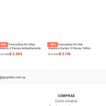
Juego Tramontina Kit Ollas
Juego Tramontina Kit Olla
-
16
%
-
36
%
Bateria 2 Piezas Antiadherente
Asadera Sarten 3 Piezas Teflon
$ 2.293
$ 2.118
$ 2.720
$ 3.320
s@grupodos.com.uy
COMPRAS
Como comprar