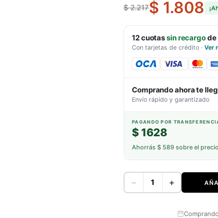
$ 1.808
$ 2.217
¡A
12
cuotas
sin recargo
de
Con tarjetas de crédito
·
Ver 
Comprando ahora te lle
Envío rápido y garantizado
PAGANDO POR TRANSFERENCI
$ 1628
Ahorrás
$ 589
sobre el preci
−
+
AÑA
Comprando 