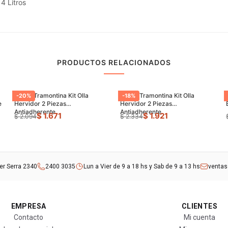
4 Litros
PRODUCTOS RELACIONADOS
Juego Tramontina Kit Olla
Juego Tramontina Kit Olla
-
20
%
-
18
%
e
Hervidor 2 Piezas
Hervidor 2 Piezas
Antiadherente
Antiadherente
$ 1.671
$ 1.921
$ 2.094
$ 2.334
rer Serra 2340
2400 3035
Lun a Vier de 9 a 18 hs y Sab de 9 a 13 hs
venta
EMPRESA
CLIENTES
Contacto
Mi cuenta