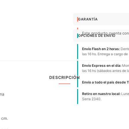
GARANTÍA
Este producto cuenta con 
OPCIONES DE ENVÍO
Envío Flash en 2 horas:
Dentr
las 16 hs. Entrega a cargo de
Envío Express en el día:
Mont
las 16 hs (sábados antes de l
DESCRIPCIÓN
Envío a todo el país desde 
ina
Retiro en nuestro local:
Lunes
Serra 2340.
5 cm.