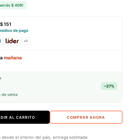
horrás
$ 409
!
$ 151
medios de pago
+
1
ga
mañana
A
−
27
%
o de venta
DIR AL CARRITO
COMPRAR AHORA
desde el interior del país, entrega estimada: