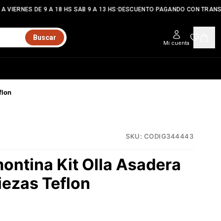
•
 VIERNES DE 9 A 18 HS SAB 9 A 13 HS
DESCUENTO PAGANDO CON TRANSF
Buscar
Mi cuenta
flon
SKU:
CODIG344443
ontina Kit Olla Asadera
iezas Teflon