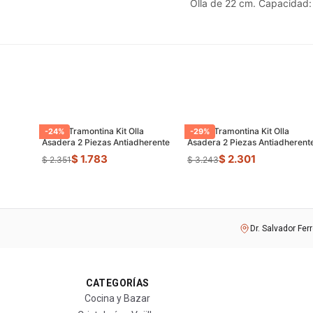
Olla de 22 cm. Capacidad: 
Juego Tramontina Kit Olla
Juego Tramontina Kit Olla
-
24
%
-
29
%
Asadera 2 Piezas Antiadherente
Asadera 2 Piezas Antiadherent
$ 1.783
$ 2.301
$ 2.351
$ 3.243
Dr. Salvador Fer
CATEGORÍAS
Cocina y Bazar