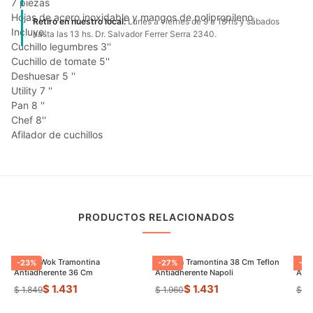
7 piezas
Hojas de acero inoxidable y mangos de polipropileno
Retiro en nuestro local:
Lunes a viernes de 9 a 18 hs y sábados
Incluye:
hasta las 13 hs. Dr. Salvador Ferrer Serra 2340.
Cuchillo legumbres 3''
Cuchillo de tomate 5''
Deshuesar 5 ''
Utility 7 ''
Pan 8 ''
Chef 8''
Afilador de cuchillos
PRODUCTOS RELACIONADOS
Sarten Wok Tramontina
Paellera Tramontina 38 Cm Teflon
Sart
-
23
%
-
27
%
-
9
Antiadherente 36 Cm
Antiadherente Napoli
$ 1.431
$ 1.431
$ 1.849
$ 1.960
$ 8