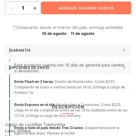
−
+
AVISAME CUANDO VUELVA
Comprando desde el interior del país, entrega estimada:
10 de agosto
-
11 de agosto
GARANTÍA
Este producto cuenta con 15 días de garantía para cambio
OPCIONES DE ENVÍO
o devolución.
Envío Flash en 2 horas:
Dentro de Montevideo. Costo $225.
Comprando de lunes a viernes hasta las 16 hs. Entrega a cargo de
Pedidos Ya.
Envío Express en el día:
Montevideo y Canelones. Costo $225.
DESCRIPCIÓN
Llega en el día comprando antes de las 16 hs (sábados antes de las
12 hs). Entrega a cargo de Soy Delivery.
Juego de cuchillas Tramontina
Envío a todo el país desde Tres Cruces:
Despachamos por la
Linea Affilata.
agencia que elijas. Abonas al recibir.