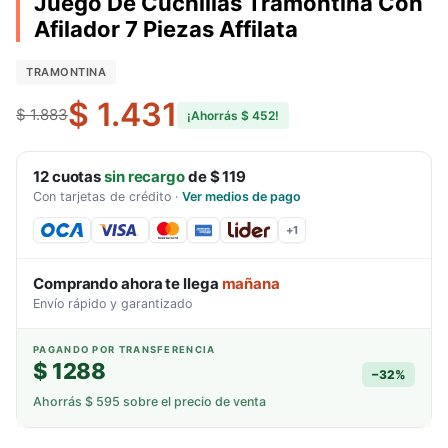
Juego De Cuchillas Tramontina Con
Afilador 7 Piezas Affilata
TRAMONTINA
$ 1.431
$ 1.883
¡Ahorrás
$ 452
!
12
cuotas
sin recargo
de
$ 119
Con tarjetas de crédito
·
Ver medios de pago
+
1
Comprando ahora te llega
mañana
Envío rápido y garantizado
PAGANDO POR TRANSFERENCIA
$ 1288
−
32
%
Ahorrás
$ 595
sobre el precio de venta