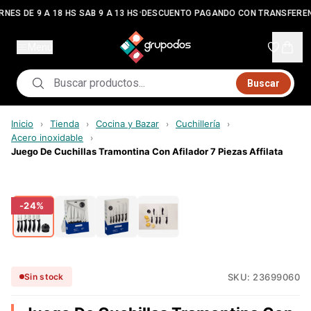
•
RNES DE 9 A 18 HS SAB 9 A 13 HS
DESCUENTO PAGANDO CON TRANSFEREN
Menú
Buscar
Inicio
Tienda
Cocina y Bazar
Cuchillería
›
›
›
›
Acero inoxidable
›
Juego De Cuchillas Tramontina Con Afilador 7 Piezas Affilata
-
24
%
SKU:
23699060
Sin stock