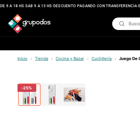
•
•
E 9 A 18 HS SAB 9 A 13 HS
DESCUENTO PAGANDO CON TRANSFERENCIA
E
Inicio
Tienda
Cocina y Bazar
Cuchillería
Juego De C
›
›
›
›
-
25
%