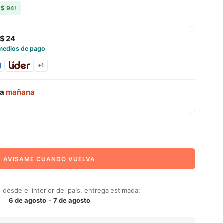
s
$ 94
!
$ 24
medios de pago
+
1
ga
mañana
AVISAME CUANDO VUELVA
desde el interior del país, entrega estimada:
6 de agosto
-
7 de agosto