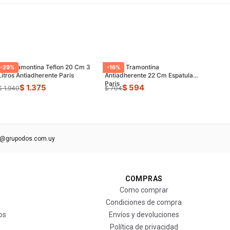
Olla Tramontina Teflon 20 Cm 3
Sarten Tramontina
-
29
%
-
16
%
Litros Antiadherente Paris
Antiadherente 22 Cm Espatula
Paris
$ 1.375
$ 594
$ 1.940
$ 704
s@grupodos.com.uy
COMPRAS
Como comprar
Condiciones de compra
os
Envíos y devoluciones
Política de privacidad