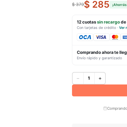
$ 285
$ 379
¡Ahorrá
12
cuotas
sin recargo
de
Con tarjetas de crédito
·
Ver 
Comprando ahora te lle
Envío rápido y garantizado
−
+
Comprando 