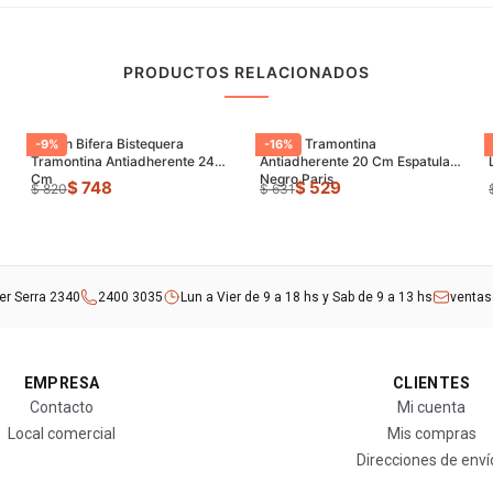
PRODUCTOS RELACIONADOS
Sarten Bifera Bistequera
Sarten Tramontina
-
9
%
-
16
%
Tramontina Antiadherente 24
Antiadherente 20 Cm Espatula
Cm
Negro Paris
$ 748
$ 529
$ 820
$ 631
rer Serra 2340
2400 3035
Lun a Vier de 9 a 18 hs y Sab de 9 a 13 hs
venta
EMPRESA
CLIENTES
Contacto
Mi cuenta
Local comercial
Mis compras
Direcciones de enví