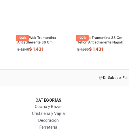
Sarten Wok Tramontina
Paellera Tramontina 38 Cm
-
23
%
-
27
%
Antiadherente 36 Cm
Teflon Antiadherente Napoli
$ 1.431
$ 1.431
$ 1.849
$ 1.960
Dr. Salvador Fer
CATEGORÍAS
Cocina y Bazar
Cristalería y Vajilla
Decoración
Ferretería