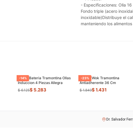
- Especificaciones: Olla 1
Fondo triple (acero inoxida
inoxidable)Distribuye el c
manteniendo los alimentos
Juego Bateria Tramontina Ollas
Sarten Wok Tramontina
-
14
%
-
23
%
Induccion 4 Piezas Allegra
Antiadherente 36 Cm
$ 5.283
$ 1.431
$ 6.125
$ 1.849
Dr. Salvador Fer