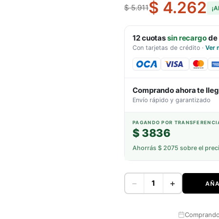
$ 4.262
$ 5.911
¡A
12
cuotas
sin recargo
de
Con tarjetas de crédito
·
Ver 
Comprando ahora te lle
Envío rápido y garantizado
PAGANDO POR TRANSFERENCI
$ 3836
Ahorrás
$ 2075
sobre el prec
−
+
AÑA
Comprando 