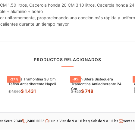
6 CM 1,50 litros, Cacerola honda 20 CM 3,10 litros, Cacerola honda 24
ble + aluminio + acero
alor uniformemente, proporcionando una cocción más rápida y unifor
 calientes durante un tiempo mayor.
PRODUCTOS RELACIONADOS
Paellera Tramontina 38 Cm
Sarten Bifera Bistequera
-
27
%
-
9
%
Teflon Antiadherente Napoli
Tramontina Antiadherente 24
Cm
$ 1.431
$ 748
$ 1.960
$ 820
rer Serra 2340
2400 3035
Lun a Vier de 9 a 18 hs y Sab de 9 a 13 hs
venta