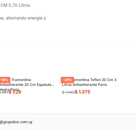
 CM 5,70 Litros.
me, ahorrando energía y
Sarten Tramontina
Olla Tramontina Teflon 20 Cm 3
-
16
%
-
29
%
Antiadherente 20 Cm Espatula
Litros Antiadherente Paris
Negro Paris
$ 529
$ 1.375
$ 631
$ 1.940
s@grupodos.com.uy