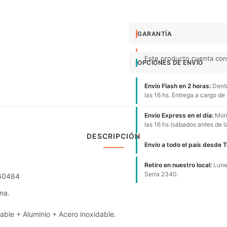
GARANTÍA
Este producto cuenta con 
OPCIONES DE ENVÍO
Envío Flash en 2 horas:
Dentr
las 16 hs. Entrega a cargo de
Envío Express en el día:
Mont
las 16 hs (sábados antes de l
DESCRIPCIÓN
Envío a todo el país desde 
Retiro en nuestro local:
Lunes
Serra 2340.
660484
na.
dable + Aluminio + Acero inoxidable.