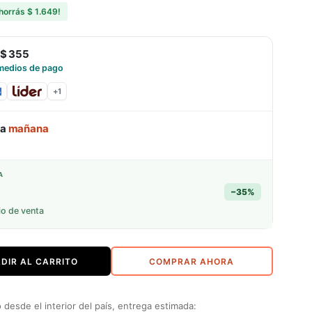
horrás
$ 1.649
!
$ 355
medios de pago
+
1
ga
mañana
A
−
35
%
io de venta
DIR AL CARRITO
COMPRAR AHORA
desde el interior del país, entrega estimada: