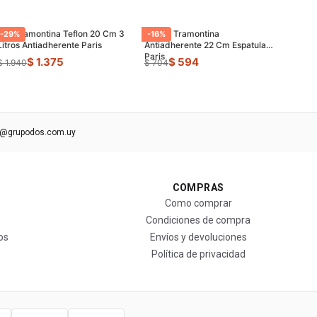
Olla Tramontina Teflon 20 Cm 3
Sarten Tramontina
-
29
%
-
16
%
Litros Antiadherente Paris
Antiadherente 22 Cm Espatula
Paris
$ 1.375
$ 594
$ 1.940
$ 704
s@grupodos.com.uy
COMPRAS
Como comprar
Condiciones de compra
os
Envíos y devoluciones
Política de privacidad