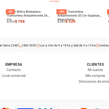
Sarten Bifera Bistequera
Sarten Tramontina
-
9
%
-
16
%
Tramontina Antiadherente 24
Antiadherente 20 Cm Espatula
Cm
Negro Paris
$ 748
$ 529
$ 820
$ 631
rer Serra 2340
2400 3035
Lun a Vier de 9 a 18 hs y Sab de 9 a 13 hs
venta
EMPRESA
CLIENTES
Contacto
Mi cuenta
Local comercial
Mis compras
Direcciones de enví