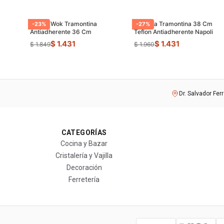
Sarten Wok Tramontina
Paellera Tramontina 38 Cm
-
23
%
-
27
%
Antiadherente 36 Cm
Teflon Antiadherente Napoli
$ 1.431
$ 1.431
$ 1.849
$ 1.960
Dr. Salvador Fer
CATEGORÍAS
Cocina y Bazar
Cristalería y Vajilla
Decoración
Ferretería