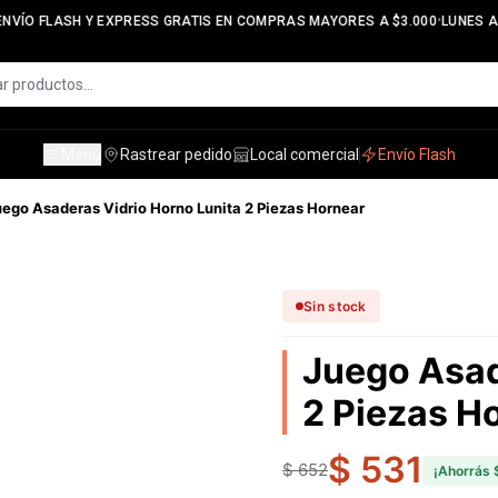
•
NVÍO FLASH Y EXPRESS GRATIS EN COMPRAS MAYORES A $3.000
LUNES A V
Menú
Rastrear pedido
Local comercial
Envío Flash
uego Asaderas Vidrio Horno Lunita 2 Piezas Hornear
Sin stock
Juego Asad
2 Piezas H
$ 531
$ 652
¡Ahorrás