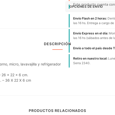
Este producto cuenta con 
OPCIONES DE ENVÍO
Envío Flash en 2 horas:
Dentr
las 16 hs. Entrega a cargo de
Envío Express en el día:
Mont
las 16 hs (sábados antes de l
DESCRIPCIÓN
Envío a todo el país desde 
Retiro en nuestro local:
Lunes
Serra 2340.
no, micro, lavavajilla y refrigerador
– 26 x 22 x 6 cm.
. – 36 X 22 X 6 cm
PRODUCTOS RELACIONADOS