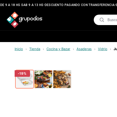
•
•
E 9 A 18 HS SAB 9 A 13 HS
DESCUENTO PAGANDO CON TRANSFERENCIA
E
Inicio
Tienda
Cocina y Bazar
Asaderas
Vidrio
J
›
›
›
›
›
-
19
%