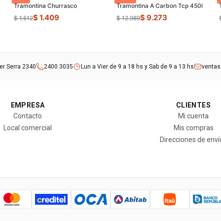
Tramontina Churrasco
Tramontina A Carbon Tcp 450l
$ 1.409
$ 9.273
$ 1.512
$ 12.989
rer Serra 2340
2400 3035
Lun a Vier de 9 a 18 hs y Sab de 9 a 13 hs
venta
EMPRESA
CLIENTES
Contacto
Mi cuenta
Local comercial
Mis compras
Direcciones de enví