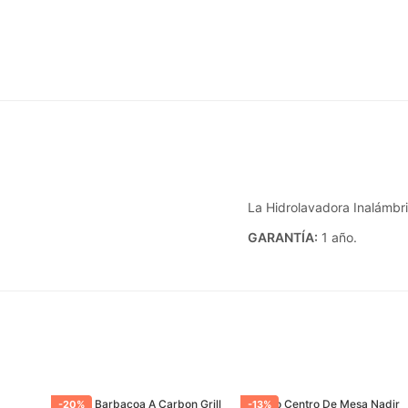
La Hidrolavadora Inalámbri
GARANTÍA:
1 año.
Parrilla Barbacoa A Carbon Grill
Florero Centro De Mesa Nadir
-
20
%
-
13
%