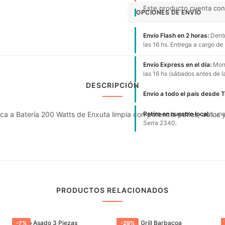
Este producto cuenta con 1
OPCIONES DE ENVÍO
Envío Flash en 2 horas:
Dentr
las 16 hs. Entrega a cargo de
Envío Express en el día:
Mont
las 16 hs (sábados antes de l
DESCRIPCIÓN
Envío a todo el país desde 
ca a Batería 200 Watts de Enxuta limpia con potencia patios, autos y 
Retiro en nuestro local:
Lunes
Serra 2340.
PRODUCTOS RELACIONADOS
Juego Asado 3 Piezas
Parrilla Grill Barbacoa
-
7
%
-
29
%