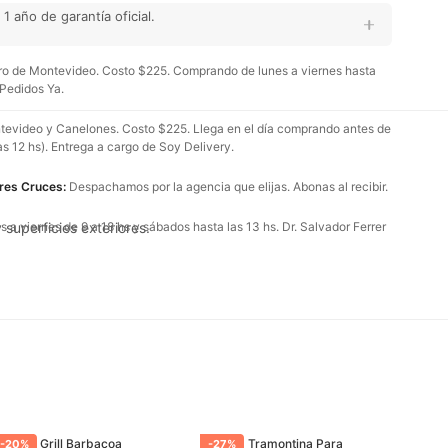
 año de garantía oficial.
o de Montevideo. Costo $225. Comprando de lunes a viernes hasta
 Pedidos Ya.
evideo y Canelones. Costo $225. Llega en el día comprando antes de
as 12 hs). Entrega a cargo de Soy Delivery.
Tres Cruces:
Despachamos por la agencia que elijas. Abonas al recibir.
superficies exteriores.
 a viernes de 9 a 18 hs y sábados hasta las 13 hs. Dr. Salvador Ferrer
Parrilla Grill Barbacoa
Parrilla Tramontina Para
-
20
%
-
27
%