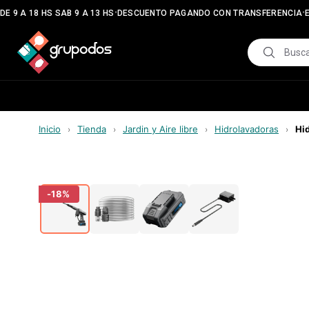
•
•
E 9 A 18 HS SAB 9 A 13 HS
DESCUENTO PAGANDO CON TRANSFERENCIA
E
Inicio
Tienda
Jardin y Aire libre
Hidrolavadoras
Hi
›
›
›
›
-
18
%