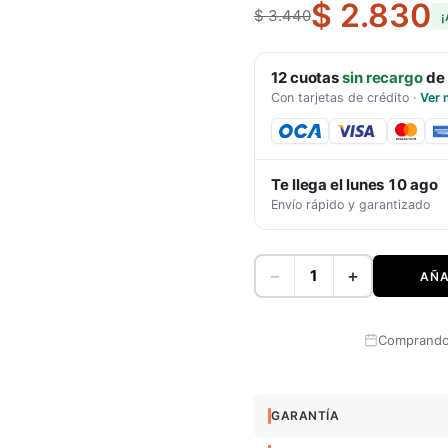
$ 2.830
$ 3.440
¡
12
cuotas
sin recargo
de
Con tarjetas de crédito
·
Ver 
Te llega el
lunes 10 ago
Envío rápido y garantizado
−
+
AÑA
Comprando 
GARANTÍA