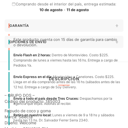
Comprando desde el interior del país, entrega estimada:
10 de agosto
-
11 de agosto
GARANTÍA
Este producto cuenta con 15 días de garantía para cambio
OPCIONES DE ENVÍO
o devolución.
Envío Flash en 2 horas:
Dentro de Montevideo. Costo $225.
Comprando de lunes a viernes hasta las 16 hs. Entrega a cargo de
Pedidos Ya.
Envío Express en el día:
Montevideo y Canelones. Costo $225.
DESCRIPCIÓN
Llega en el día comprando antes de las 16 hs (sábados antes de las
12 hs). Entrega a cargo de Soy Delivery.
– GRUPO DOS –
Envío a todo el país desde Tres Cruces:
Despachamos por la
Código del producto: 185003
agencia que elijas. Abonas al recibir.
Felpudo de coco y goma
Retiro en nuestro local:
Lunes a viernes de 9 a 18 hs y sábados
Marca: Selecta
hasta las 13 hs. Dr. Salvador Ferrer Serra 2340.
Diseño: Welcome