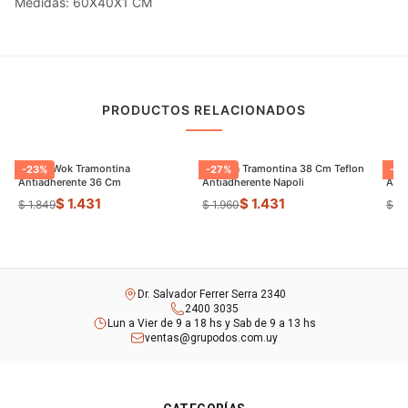
Medidas: 60X40X1 CM
PRODUCTOS RELACIONADOS
Sarten Wok Tramontina
Paellera Tramontina 38 Cm Teflon
Sart
-
23
%
-
27
%
-
9
Antiadherente 36 Cm
Antiadherente Napoli
$ 1.431
$ 1.431
$ 1.849
$ 1.960
$ 8
Dr. Salvador Ferrer Serra 2340
2400 3035
Lun a Vier de 9 a 18 hs y Sab de 9 a 13 hs
ventas@grupodos.com.uy