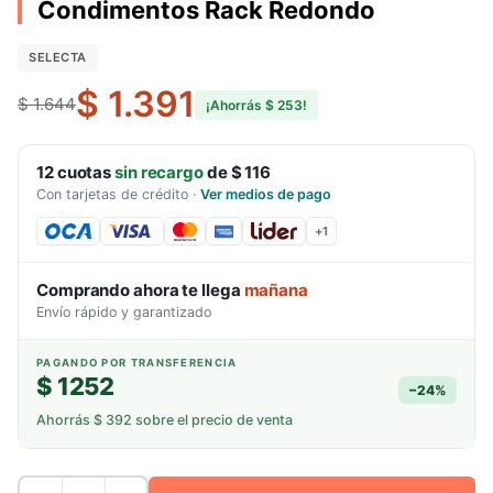
Condimentos Rack Redondo
SELECTA
$ 1.391
$ 1.644
¡Ahorrás
$ 253
!
12
cuotas
sin recargo
de
$ 116
Con tarjetas de crédito
·
Ver medios de pago
+
1
Comprando ahora te llega
mañana
Envío rápido y garantizado
PAGANDO POR TRANSFERENCIA
$ 1252
−
24
%
Ahorrás
$ 392
sobre el precio de venta