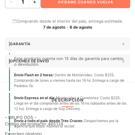
−
+
AVISAME CUANDO VUELVA
Comprando desde el interior del país, entrega estimada:
7 de agosto
-
8 de agosto
GARANTÍA
Este producto cuenta con 15 días de garantía para cambio
OPCIONES DE ENVÍO
o devolución.
Envío Flash en 2 horas:
Dentro de Montevideo. Costo $225.
Comprando de lunes a viernes hasta las 16 hs. Entrega a cargo de
Pedidos Ya.
Envío Express en el día:
Montevideo y Canelones. Costo $225.
DESCRIPCIÓN
Llega en el día comprando antes de las 16 hs (sábados antes de las
12 hs). Entrega a cargo de Soy Delivery.
– GRUPO DOS –
Envío a todo el país desde Tres Cruces:
Despachamos por la
Código del producto: 465124
agencia que elijas. Abonas al recibir.
Especiero giratorio