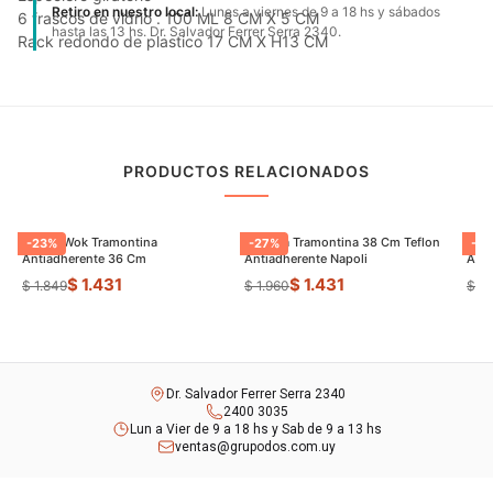
Retiro en nuestro local:
Lunes a viernes de 9 a 18 hs y sábados
6 frascos de vidrio . 100 ML 8 CM X 5 CM
hasta las 13 hs. Dr. Salvador Ferrer Serra 2340.
Rack redondo de plastico 17 CM X H13 CM
PRODUCTOS RELACIONADOS
Sarten Wok Tramontina
Paellera Tramontina 38 Cm Teflon
Sart
-
23
%
-
27
%
-
9
Antiadherente 36 Cm
Antiadherente Napoli
$ 1.431
$ 1.431
$ 1.849
$ 1.960
$ 8
Dr. Salvador Ferrer Serra 2340
2400 3035
Lun a Vier de 9 a 18 hs y Sab de 9 a 13 hs
ventas@grupodos.com.uy