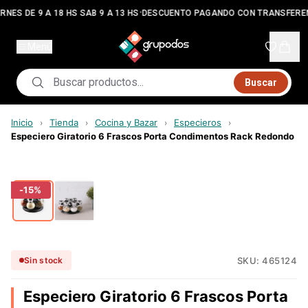
•
RNES DE 9 A 18 HS SAB 9 A 13 HS
DESCUENTO PAGANDO CON TRANSFERE
Menú
Buscar
Inicio
Tienda
Cocina y Bazar
Especieros
›
›
›
›
Especiero Giratorio 6 Frascos Porta Condimentos Rack Redondo
-
15
%
SKU:
465124
Sin stock
Especiero Giratorio 6 Frascos Porta