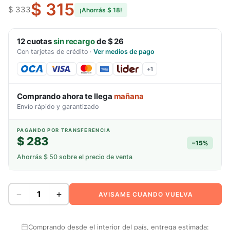
$ 315
$ 333
¡Ahorrás
$ 18
!
12
cuotas
sin recargo
de
$ 26
Con tarjetas de crédito
·
Ver medios de pago
+
1
Comprando ahora te llega
mañana
Envío rápido y garantizado
PAGANDO POR TRANSFERENCIA
$ 283
−
15
%
Ahorrás
$ 50
sobre el precio de venta
−
+
AVISAME CUANDO VUELVA
Comprando desde el interior del país, entrega estimada: