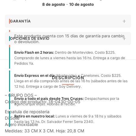
8 de agosto
-
10 de agosto
GARANTÍA
Este producto cuenta con 15 días de garantía para cambio
OPCIONES DE ENVÍO
o devolución.
Envío Flash en 2 horas:
Dentro de Montevideo. Costo $225.
Comprando de lunes a viernes hasta las 16 hs. Entrega a cargo de
Pedidos Ya.
Envío Express en el día:
Montevideo y Canelones. Costo $225.
DESCRIPCIÓN
Llega en el día comprando antes de las 16 hs (sábados antes de las
12 hs). Entrega a cargo de Soy Delivery.
– GRUPO DOS –
Envío a todo el país desde Tres Cruces:
Despachamos por la
Código del producto: 18-0430-00-05
agencia que elijas. Abonas al recibir.
Espatula de reposteria
Retiro en nuestro local:
Lunes a viernes de 9 a 18 hs y sábados
Di Solle
hasta las 13 hs. Dr. Salvador Ferrer Serra 2340.
Acero inoxidable
Medidas: 33 CM X 3 CM. Hoja: 20,8 CM