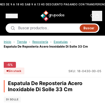
•
ES DE 9 A 18 HS SAB 9 A 13 HS
DESCUENTO PAGANDO CON TRANSFERENC
Menú
Buscar
Inicio
Tienda
Repostería
Espatulas
›
›
›
›
Espatula De Reposteria Acero Inoxidable Di Solle 33 Cm
-
5
%
SKU:
18-0430-00-05
Sin stock
Espatula De Reposteria Acero
Inoxidable Di Solle 33 Cm
DI SOLLE