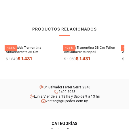
PRODUCTOS RELACIONADOS
Sarten Wok Tramontina
Paellera Tramontina 38 Cm Teflon
Sart
-
23
%
-
27
%
-
9
Antiadherente 36 Cm
Antiadherente Napoli
$ 1.431
$ 1.431
$ 1.849
$ 1.960
$ 8
Dr. Salvador Ferrer Serra 2340
2400 3035
Lun a Vier de 9 a 18 hs y Sab de 9 a 13 hs
ventas@grupodos.com.uy
CATEGORÍAS