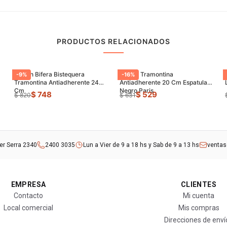
PRODUCTOS RELACIONADOS
Sarten Bifera Bistequera
Sarten Tramontina
-
9
%
-
16
%
Tramontina Antiadherente 24
Antiadherente 20 Cm Espatula
Cm
Negro Paris
$ 748
$ 529
$ 820
$ 631
rer Serra 2340
2400 3035
Lun a Vier de 9 a 18 hs y Sab de 9 a 13 hs
venta
EMPRESA
CLIENTES
Contacto
Mi cuenta
Local comercial
Mis compras
Direcciones de enví