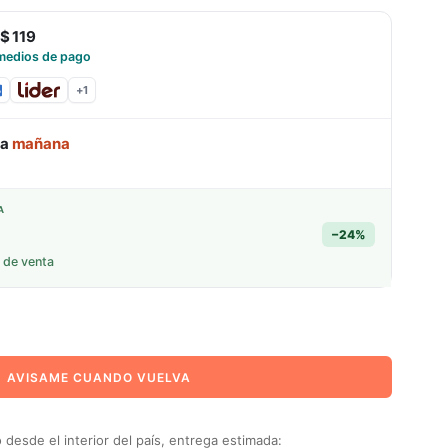
$ 119
medios de pago
+
1
ga
mañana
A
−
24
%
 de venta
AVISAME CUANDO VUELVA
desde el interior del país, entrega estimada: