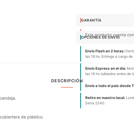
GARANTÍA
Este producto cuenta con 
OPCIONES DE ENVÍO
Envío Flash en 2 horas:
Dentr
las 16 hs. Entrega a cargo de
Envío Express en el día:
Mont
las 16 hs (sábados antes de l
DESCRIPCIÓN
Envío a todo el país desde 
 bandeja.
Retiro en nuestro local:
Lunes
Serra 2340.
.
cubiertera de plástico.