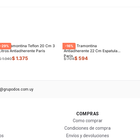
Olla Tramontina Teflon 20 Cm 3
Sarten Tramontina
-
29
%
-
16
%
Litros Antiadherente Paris
Antiadherente 22 Cm Espatula
Paris
$ 1.375
$ 594
$ 1.940
$ 704
s@grupodos.com.uy
COMPRAS
Como comprar
Condiciones de compra
os
Envíos y devoluciones