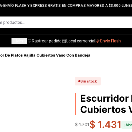
•
•
A
ENVÍO FLASH Y EXPRESS GRATIS EN COMPRAS MAYORES A $3.000
LUNES 
Menú
Rastrear pedido
Local comercial
Envío Flash
dor De Platos Vajilla Cubiertos Vaso Con Bandeja
Sin stock
Escurridor 
Cubiertos 
$ 1.431
$ 1.701
¡Ah