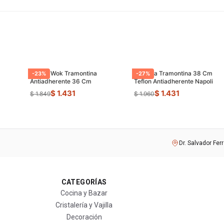
Sarten Wok Tramontina
Paellera Tramontina 38 Cm
-
23
%
-
27
%
Antiadherente 36 Cm
Teflon Antiadherente Napoli
$ 1.431
$ 1.431
$ 1.849
$ 1.960
Dr. Salvador Fer
CATEGORÍAS
Cocina y Bazar
Cristalería y Vajilla
Decoración