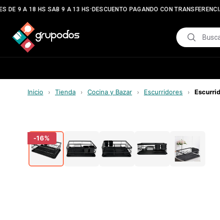
•
 DE 9 A 18 HS SAB 9 A 13 HS
DESCUENTO PAGANDO CON TRANSFERENCI
Inicio
Tienda
Cocina y Bazar
Escurridores
Escurri
›
›
›
›
-
16
%