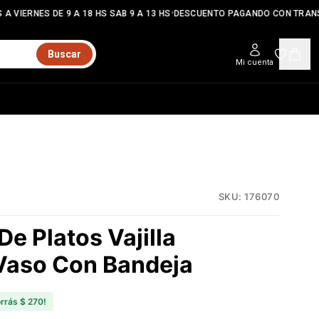
•
A VIERNES DE 9 A 18 HS SAB 9 A 13 HS
DESCUENTO PAGANDO CON TRANS
Buscar
Mi cuenta
SKU:
176070
De Platos Vajilla
Vaso Con Bandeja
orrás
$ 270
!