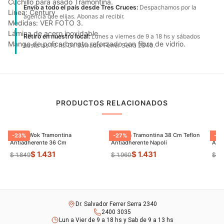
Cuchillo para asado Tramontina.
Envío a todo el país desde Tres Cruces:
Despachamos por la
Linea: Century
agencia que elijas. Abonas al recibir.
Medidas: VER FOTO 3.
Lámina de acero inoxidable.
Retiro en nuestro local:
Lunes a viernes de 9 a 18 hs y sábados
Mango de policarbonato reforzado con fibra de vidrio.
hasta las 13 hs. Dr. Salvador Ferrer Serra 2340.
PRODUCTOS RELACIONADOS
Sarten Wok Tramontina
Paellera Tramontina 38 Cm Teflon
Sart
-
23
%
-
27
%
-
9
Antiadherente 36 Cm
Antiadherente Napoli
$ 1.431
$ 1.431
$ 1.849
$ 1.960
$ 8
Dr. Salvador Ferrer Serra 2340
2400 3035
Lun a Vier de 9 a 18 hs y Sab de 9 a 13 hs