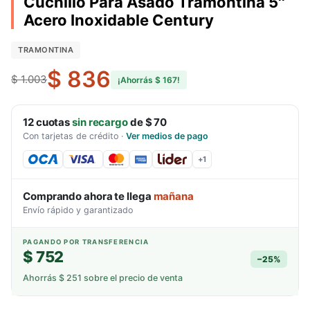
Cuchillo Para Asado Tramontina 5''
Acero Inoxidable Century
TRAMONTINA
$ 836
$ 1.003
¡Ahorrás
$ 167
!
12
cuotas
sin recargo
de
$ 70
Con tarjetas de crédito
·
Ver medios de pago
+
1
Comprando ahora te llega
mañana
Envío rápido y garantizado
PAGANDO POR TRANSFERENCIA
$ 752
−
25
%
Ahorrás
$ 251
sobre el precio de venta