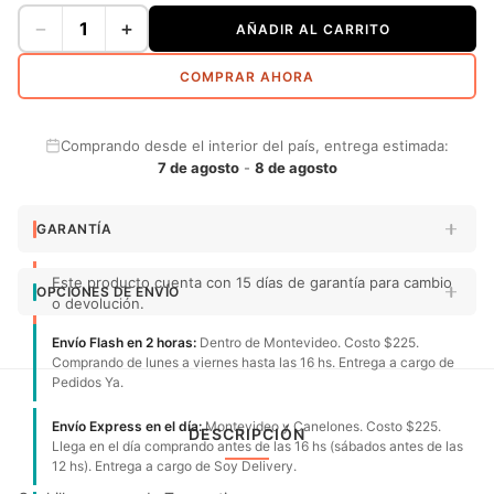
−
+
AÑADIR AL CARRITO
COMPRAR AHORA
Comprando desde el interior del país, entrega estimada:
7 de agosto
-
8 de agosto
GARANTÍA
Este producto cuenta con 15 días de garantía para cambio
OPCIONES DE ENVÍO
o devolución.
Envío Flash en 2 horas:
Dentro de Montevideo. Costo $225.
Comprando de lunes a viernes hasta las 16 hs. Entrega a cargo de
Pedidos Ya.
Envío Express en el día:
Montevideo y Canelones. Costo $225.
DESCRIPCIÓN
Llega en el día comprando antes de las 16 hs (sábados antes de las
12 hs). Entrega a cargo de Soy Delivery.