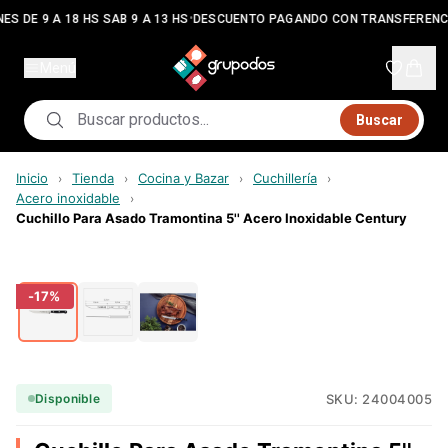
•
ES DE 9 A 18 HS SAB 9 A 13 HS
DESCUENTO PAGANDO CON TRANSFERENC
Menú
Buscar
Inicio
Tienda
Cocina y Bazar
Cuchillería
›
›
›
›
Acero inoxidable
›
Cuchillo Para Asado Tramontina 5'' Acero Inoxidable Century
-
17
%
SKU:
24004005
Disponible