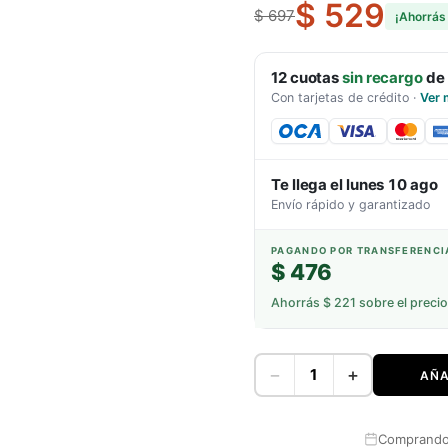
$ 529
$ 697
¡Ahorrá
12
cuotas
sin recargo
de
Con tarjetas de crédito
·
Ver 
Te llega el
lunes 10 ago
Envío rápido y garantizado
PAGANDO POR TRANSFERENCI
$ 476
Ahorrás
$ 221
sobre el precio
−
+
AÑA
Comprando 