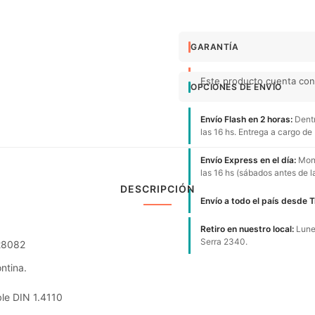
GARANTÍA
Este producto cuenta con 
OPCIONES DE ENVÍO
Envío Flash en 2 horas:
Dentr
las 16 hs. Entrega a cargo de
Envío Express en el día:
Mont
las 16 hs (sábados antes de l
DESCRIPCIÓN
Envío a todo el país desde 
Retiro en nuestro local:
Lunes
Serra 2340.
28082
ntina.
ble DIN 1.4110