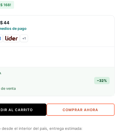
s
$ 168
!
$ 44
medios de pago
+
1
A
−
32
%
 de venta
DIR AL CARRITO
COMPRAR AHORA
desde el interior del país, entrega estimada: