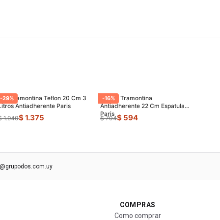
Olla Tramontina Teflon 20 Cm 3
Sarten Tramontina
-
29
%
-
16
%
Litros Antiadherente Paris
Antiadherente 22 Cm Espatula
Paris
$ 1.375
$ 594
$ 1.940
$ 704
s@grupodos.com.uy
COMPRAS
Como comprar