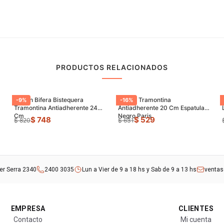
PRODUCTOS RELACIONADOS
Sarten Bifera Bistequera
Sarten Tramontina
-
9
%
-
16
%
Tramontina Antiadherente 24
Antiadherente 20 Cm Espatula
Cm
Negro Paris
$ 748
$ 529
$ 820
$ 631
rer Serra 2340
2400 3035
Lun a Vier de 9 a 18 hs y Sab de 9 a 13 hs
venta
EMPRESA
CLIENTES
Contacto
Mi cuenta