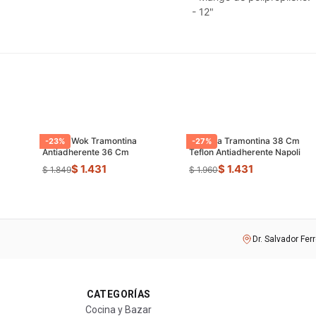
- 12"
Sarten Wok Tramontina
Paellera Tramontina 38 Cm
-
23
%
-
27
%
Antiadherente 36 Cm
Teflon Antiadherente Napoli
$ 1.431
$ 1.431
$ 1.849
$ 1.960
Dr. Salvador Fer
CATEGORÍAS
Cocina y Bazar