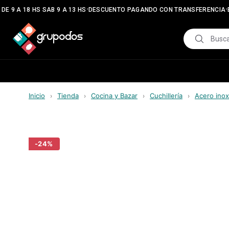
•
•
E 9 A 18 HS SAB 9 A 13 HS
DESCUENTO PAGANDO CON TRANSFERENCIA
E
Inicio
Tienda
Cocina y Bazar
Cuchillería
Acero inox
›
›
›
›
-
24
%