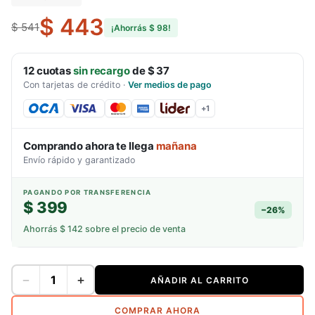
$ 443
$ 541
¡Ahorrás
$ 98
!
12
cuotas
sin recargo
de
$ 37
Con tarjetas de crédito
·
Ver medios de pago
+
1
Comprando ahora te llega
mañana
Envío rápido y garantizado
PAGANDO POR TRANSFERENCIA
$ 399
−
26
%
Ahorrás
$ 142
sobre el precio de venta
−
+
AÑADIR AL CARRITO
COMPRAR AHORA