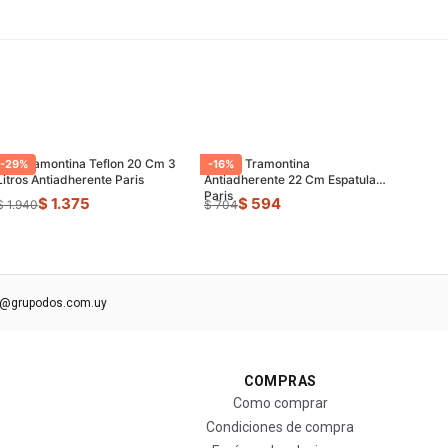
Olla Tramontina Teflon 20 Cm 3
Sarten Tramontina
-
29
%
-
16
%
Litros Antiadherente Paris
Antiadherente 22 Cm Espatula
Paris
$ 1.375
$ 594
$ 1.940
$ 704
s@grupodos.com.uy
COMPRAS
Como comprar
Condiciones de compra