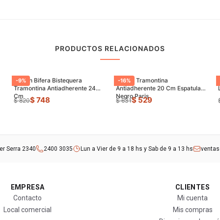
PRODUCTOS RELACIONADOS
Sarten Bifera Bistequera
Sarten Tramontina
-
9
%
-
16
%
Tramontina Antiadherente 24
Antiadherente 20 Cm Espatula
Cm
Negro Paris
$ 748
$ 529
$ 820
$ 631
rer Serra 2340
2400 3035
Lun a Vier de 9 a 18 hs y Sab de 9 a 13 hs
venta
EMPRESA
CLIENTES
Contacto
Mi cuenta
Local comercial
Mis compras