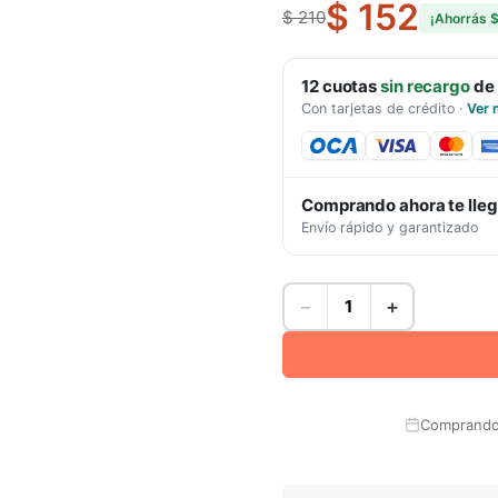
$ 152
$ 210
¡Ahorrás
$
12
cuotas
sin recargo
de
Con tarjetas de crédito
·
Ver 
Comprando ahora te lle
Envío rápido y garantizado
−
+
Comprando 