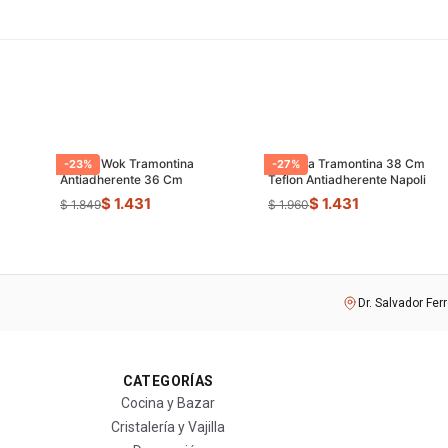
Sarten Wok Tramontina
Paellera Tramontina 38 Cm
-
23
%
-
27
%
Antiadherente 36 Cm
Teflon Antiadherente Napoli
$ 1.431
$ 1.431
$ 1.849
$ 1.960
Dr. Salvador Fer
CATEGORÍAS
Cocina y Bazar
Cristalería y Vajilla