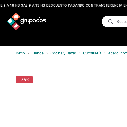
•
•
 9 A 18 HS SAB 9 A 13 HS
DESCUENTO PAGANDO CON TRANSFERENCIA
EN
Inicio
Tienda
Cocina y Bazar
Cuchillería
Acero inox
›
›
›
›
-
28
%