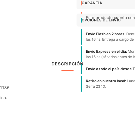
GARANTÍA
Este producto cuenta con 
OPCIONES DE ENVÍO
Envío Flash en 2 horas:
Dentr
las 16 hs. Entrega a cargo de
Envío Express en el día:
Mont
las 16 hs (sábados antes de l
DESCRIPCIÓN
Envío a todo el país desde 
Retiro en nuestro local:
Lunes
Serra 2340.
21186
ina.