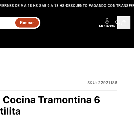
•
ERNES DE 9 A 18 HS SAB 9 A 13 HS
DESCUENTO PAGANDO CON TRANSFER
Buscar
Mi cuenta
SKU:
22921186
e Cocina Tramontina 6
ilita