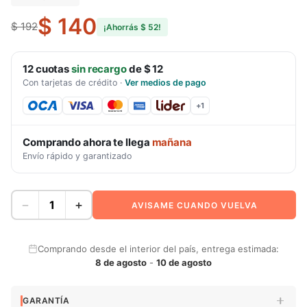
$ 140
$ 192
¡Ahorrás
$ 52
!
12
cuotas
sin recargo
de
$ 12
Con tarjetas de crédito
·
Ver medios de pago
+
1
Comprando ahora te llega
mañana
Envío rápido y garantizado
−
+
AVISAME CUANDO VUELVA
Comprando desde el interior del país, entrega estimada:
8 de agosto
-
10 de agosto
GARANTÍA