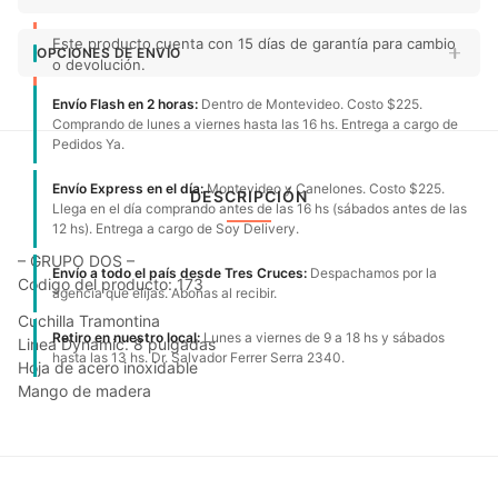
Este producto cuenta con 15 días de garantía para cambio
OPCIONES DE ENVÍO
o devolución.
Envío Flash en 2 horas:
Dentro de Montevideo. Costo $225.
Comprando de lunes a viernes hasta las 16 hs. Entrega a cargo de
Pedidos Ya.
Envío Express en el día:
Montevideo y Canelones. Costo $225.
DESCRIPCIÓN
Llega en el día comprando antes de las 16 hs (sábados antes de las
12 hs). Entrega a cargo de Soy Delivery.
– GRUPO DOS –
Envío a todo el país desde Tres Cruces:
Despachamos por la
Código del producto: 173
agencia que elijas. Abonas al recibir.
Cuchilla Tramontina
Retiro en nuestro local:
Lunes a viernes de 9 a 18 hs y sábados
Linea Dynamic. 8 pulgadas
hasta las 13 hs. Dr. Salvador Ferrer Serra 2340.
Hoja de acero inoxidable
Mango de madera