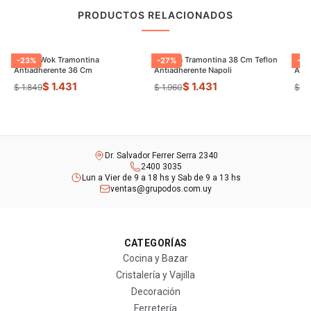
PRODUCTOS RELACIONADOS
Sarten Wok Tramontina
Paellera Tramontina 38 Cm Teflon
Sart
-
23
%
-
27
%
-
9
Antiadherente 36 Cm
Antiadherente Napoli
$ 1.431
$ 1.431
$ 1.849
$ 1.960
$ 8
Dr. Salvador Ferrer Serra 2340
2400 3035
Lun a Vier de 9 a 18 hs y Sab de 9 a 13 hs
ventas@grupodos.com.uy
CATEGORÍAS
Cocina y Bazar
Cristalería y Vajilla
Decoración
Ferretería