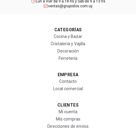
Lun a Vier de 9 a 18 hs y Sab de 9 a 13 hs
ventas@grupodos.com.uy
CATEGORÍAS
Cocina y Bazar
Cristalería y Vajilla
Decoración
Ferretería
EMPRESA
Contacto
Local comercial
CLIENTES
Mi cuenta
Mis compras
Direcciones de envíos