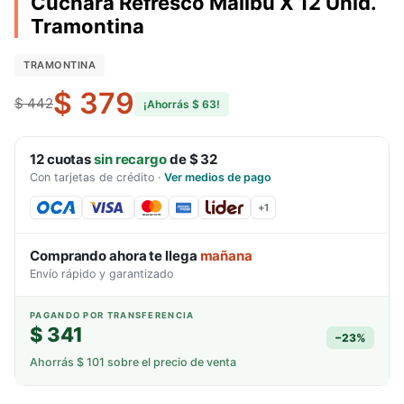
Cuchara Refresco Malibu X 12 Unid.
Tramontina
TRAMONTINA
$ 379
$ 442
¡Ahorrás
$ 63
!
12
cuotas
sin recargo
de
$ 32
Con tarjetas de crédito
·
Ver medios de pago
+
1
Comprando ahora te llega
mañana
Envío rápido y garantizado
PAGANDO POR TRANSFERENCIA
$ 341
−
23
%
Ahorrás
$ 101
sobre el precio de venta