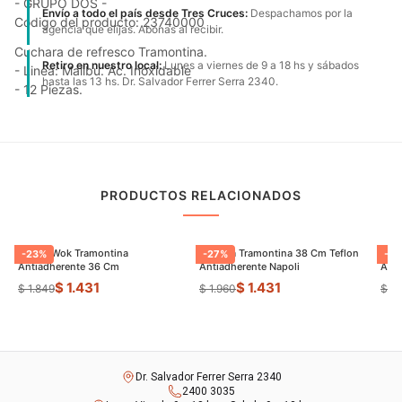
- GRUPO DOS -
Envío a todo el país desde Tres Cruces:
Despachamos por la
Código del producto: 23740000
agencia que elijas. Abonas al recibir.
Cuchara de refresco Tramontina.
Retiro en nuestro local:
Lunes a viernes de 9 a 18 hs y sábados
- Linea: Malibu. Ac. Inoxidable
hasta las 13 hs. Dr. Salvador Ferrer Serra 2340.
- 12 Piezas.
PRODUCTOS RELACIONADOS
Sarten Wok Tramontina
Paellera Tramontina 38 Cm Teflon
Sart
-
23
%
-
27
%
-
9
Antiadherente 36 Cm
Antiadherente Napoli
$ 1.431
$ 1.431
$ 1.849
$ 1.960
$ 8
Dr. Salvador Ferrer Serra 2340
2400 3035