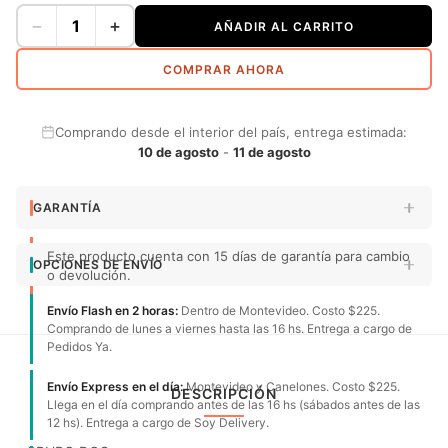
−
+
AÑADIR AL CARRITO
COMPRAR AHORA
Comprando desde el interior del país, entrega estimada:
10 de agosto
-
11 de agosto
GARANTÍA
Este producto cuenta con 15 días de garantía para cambio
OPCIONES DE ENVÍO
o devolución.
Envío Flash en 2 horas:
Dentro de Montevideo. Costo $225.
Comprando de lunes a viernes hasta las 16 hs. Entrega a cargo de
Pedidos Ya.
Envío Express en el día:
Montevideo y Canelones. Costo $225.
DESCRIPCIÓN
Llega en el día comprando antes de las 16 hs (sábados antes de las
12 hs). Entrega a cargo de Soy Delivery.