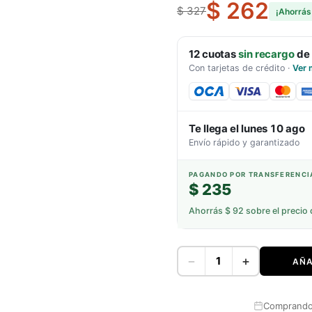
$ 262
$ 327
¡Ahorrá
12
cuotas
sin recargo
de
Con tarjetas de crédito
·
Ver 
Te llega el
lunes 10 ago
Envío rápido y garantizado
PAGANDO POR TRANSFERENCI
$ 235
Ahorrás
$ 92
sobre el precio 
−
+
AÑA
Comprando 