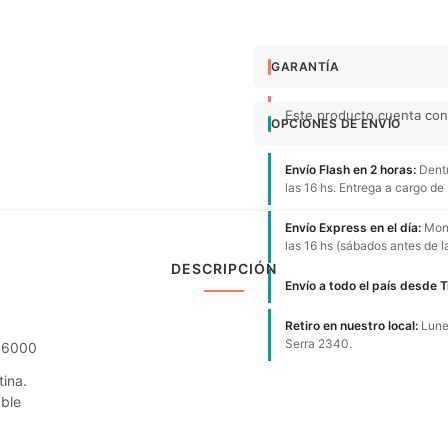
GARANTÍA
Este producto cuenta con 
OPCIONES DE ENVÍO
Envío Flash en 2 horas:
Dentr
las 16 hs. Entrega a cargo de
Envío Express en el día:
Mont
las 16 hs (sábados antes de l
DESCRIPCIÓN
Envío a todo el país desde 
Retiro en nuestro local:
Lunes
Serra 2340.
736000
ina.
able