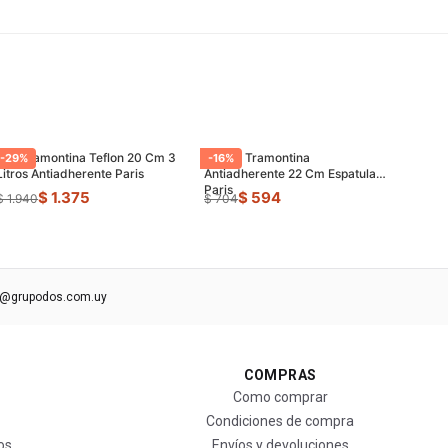
Olla Tramontina Teflon 20 Cm 3
Sarten Tramontina
-
29
%
-
16
%
Litros Antiadherente Paris
Antiadherente 22 Cm Espatula
Paris
$ 1.375
$ 594
$ 1.940
$ 704
s@grupodos.com.uy
COMPRAS
Como comprar
Condiciones de compra
os
Envíos y devoluciones