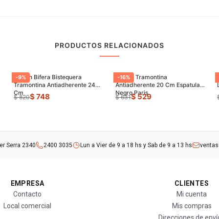
PRODUCTOS RELACIONADOS
Sarten Bifera Bistequera
Sarten Tramontina
-
9
%
-
16
%
Tramontina Antiadherente 24
Antiadherente 20 Cm Espatula
Cm
Negro Paris
$ 748
$ 529
$ 820
$ 631
rer Serra 2340
2400 3035
Lun a Vier de 9 a 18 hs y Sab de 9 a 13 hs
venta
EMPRESA
CLIENTES
Contacto
Mi cuenta
Local comercial
Mis compras
Direcciones de enví