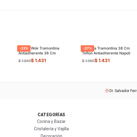
Sarten Wok Tramontina
Paellera Tramontina 38 Cm
-
23
%
-
27
%
Antiadherente 36 Cm
Teflon Antiadherente Napoli
$ 1.431
$ 1.431
$ 1.849
$ 1.960
Dr. Salvador Fer
CATEGORÍAS
Cocina y Bazar
Cristalería y Vajilla
Decoración