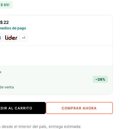
s
$ 65
!
$ 22
medios de pago
+
1
A
−
28
%
de venta
DIR AL CARRITO
COMPRAR AHORA
desde el interior del país, entrega estimada: