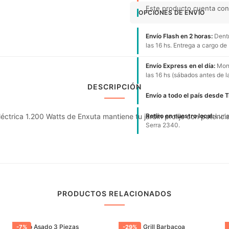
Este producto cuenta con 1
OPCIONES DE ENVÍO
Envío Flash en 2 horas:
Dentr
las 16 hs. Entrega a cargo de
Envío Express en el día:
Mont
las 16 hs (sábados antes de l
DESCRIPCIÓN
Envío a todo el país desde 
ctrica 1.200 Watts de Enxuta mantiene tu jardín prolijo con potenc
Retiro en nuestro local:
Lunes
Serra 2340.
PRODUCTOS RELACIONADOS
Juego Asado 3 Piezas
Parrilla Grill Barbacoa
-
7
%
-
29
%