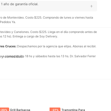
 año de garantía oficial.
o de Montevideo. Costo $225. Comprando de lunes a viernes hasta
 Pedidos Ya.
evideo y Canelones. Costo $225. Llega en el día comprando antes de
as 12 hs). Entrega a cargo de Soy Delivery.
Tres Cruces:
Despachamos por la agencia que elijas. Abonas al recibir.
ia y comodidad.
 a viernes de 9 a 18 hs y sábados hasta las 13 hs. Dr. Salvador Ferrer
Parrilla Grill Barbacoa
Parrilla Tramontina Para
-
20
%
-
27
%