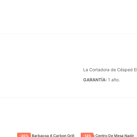
La Cortadora de Césped Elé
GARANTÍA:
1 año.
Parrilla Barbacoa A Carbon Grill
Florero Centro De Mesa Nadir
-
20
%
-
13
%