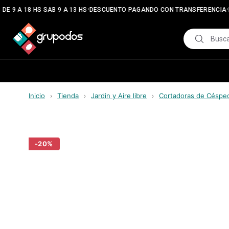
•
•
E 9 A 18 HS SAB 9 A 13 HS
DESCUENTO PAGANDO CON TRANSFERENCIA
E
Inicio
Tienda
Jardin y Aire libre
Cortadoras de Céspe
›
›
›
-
20
%