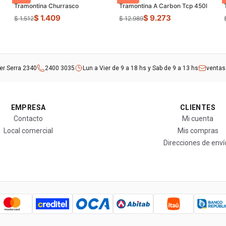
Tramontina Churrasco
Tramontina A Carbon Tcp 450l
$ 1.409
$ 9.273
$ 1.512
$ 12.989
rer Serra 2340
2400 3035
Lun a Vier de 9 a 18 hs y Sab de 9 a 13 hs
venta
EMPRESA
CLIENTES
Contacto
Mi cuenta
Local comercial
Mis compras
Direcciones de enví