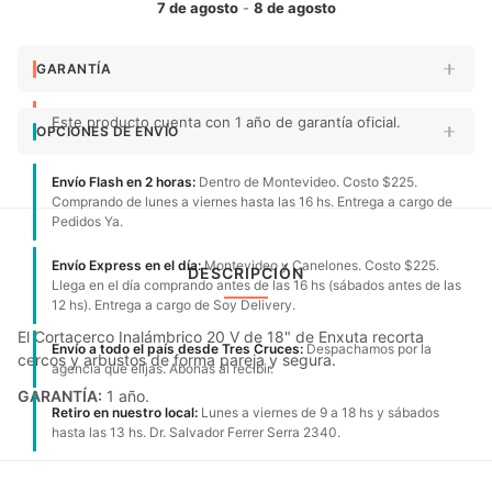
7 de agosto
-
8 de agosto
GARANTÍA
Este producto cuenta con 1 año de garantía oficial.
OPCIONES DE ENVÍO
Envío Flash en 2 horas:
Dentro de Montevideo. Costo $225.
Comprando de lunes a viernes hasta las 16 hs. Entrega a cargo de
Pedidos Ya.
Envío Express en el día:
Montevideo y Canelones. Costo $225.
DESCRIPCIÓN
Llega en el día comprando antes de las 16 hs (sábados antes de las
12 hs). Entrega a cargo de Soy Delivery.
El Cortacerco Inalámbrico 20 V de 18" de Enxuta recorta
Envío a todo el país desde Tres Cruces:
Despachamos por la
cercos y arbustos de forma pareja y segura.
agencia que elijas. Abonas al recibir.
GARANTÍA:
1 año.
Retiro en nuestro local:
Lunes a viernes de 9 a 18 hs y sábados
hasta las 13 hs. Dr. Salvador Ferrer Serra 2340.