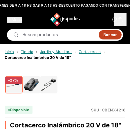
•
RNES DE 9 A 18 HS SAB 9 A 13 HS
DESCUENTO PAGANDO CON TRANSFEREN
Menú
Buscar
Inicio
Tienda
Jardin y Aire libre
Cortacercos
›
›
›
›
Cortacerco Inalámbrico 20 V de 18"
-
27
%
SKU:
CBENX4218
Disponible
Cortacerco Inalámbrico 20 V de 18"