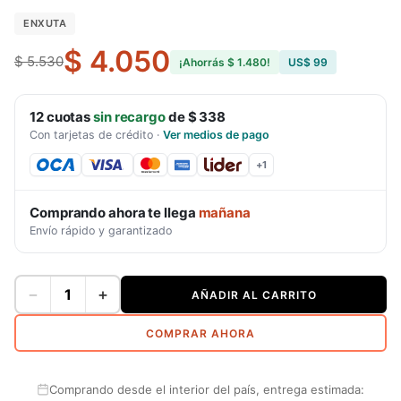
ENXUTA
$ 4.050
$ 5.530
¡Ahorrás
$ 1.480
!
US$ 99
12
cuotas
sin recargo
de
$ 338
Con tarjetas de crédito
·
Ver medios de pago
+
1
Comprando ahora te llega
mañana
Envío rápido y garantizado
−
+
AÑADIR AL CARRITO
COMPRAR AHORA
Comprando desde el interior del país, entrega estimada: