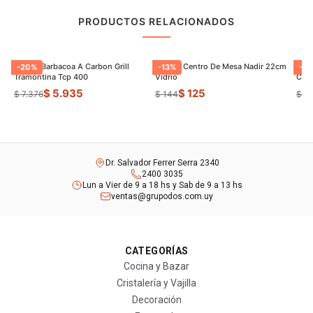
PRODUCTOS RELACIONADOS
Parrilla Barbacoa A Carbon Grill
Florero Centro De Mesa Nadir 22cm
Jueg
-
20
%
-
13
%
-
7
Tramontina Tcp 400
Vidrio
Chu
$ 5.935
$ 125
$ 7.376
$ 144
$ 1.
Dr. Salvador Ferrer Serra 2340
2400 3035
Lun a Vier de 9 a 18 hs y Sab de 9 a 13 hs
ventas@grupodos.com.uy
CATEGORÍAS
Cocina y Bazar
Cristalería y Vajilla
Decoración