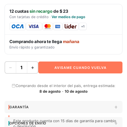
12
cuotas
sin recargo
de
$ 23
Con tarjetas de crédito
·
Ver medios de pago
+
1
Comprando ahora te llega
mañana
Envío rápido y garantizado
−
+
AVISAME CUANDO VUELVA
Comprando desde el interior del país, entrega estimada:
8 de agosto
-
10 de agosto
GARANTÍA
Este producto cuenta con 15 días de garantía para cambio
OPCIONES DE ENVÍO
o devolución.