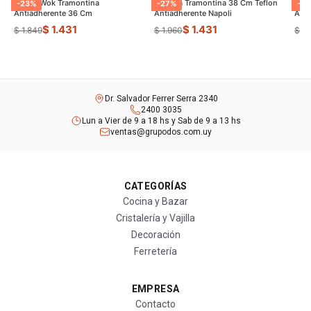
Sarten Wok Tramontina
Paellera Tramontina 38 Cm Teflon
Sart
-
23
%
-
27
%
-
9
Antiadherente 36 Cm
Antiadherente Napoli
$ 1.431
$ 1.431
$ 1.849
$ 1.960
$ 8
Dr. Salvador Ferrer Serra 2340
2400 3035
Lun a Vier de 9 a 18 hs y Sab de 9 a 13 hs
ventas@grupodos.com.uy
CATEGORÍAS
Cocina y Bazar
Cristalería y Vajilla
Decoración
Ferretería
EMPRESA
Contacto