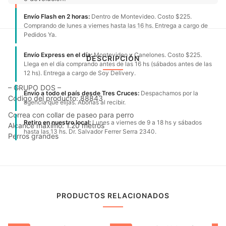
Envío Flash en 2 horas:
Dentro de Montevideo. Costo $225.
Comprando de lunes a viernes hasta las 16 hs. Entrega a cargo de
Pedidos Ya.
Envío Express en el día:
Montevideo y Canelones. Costo $225.
DESCRIPCIÓN
Llega en el día comprando antes de las 16 hs (sábados antes de las
12 hs). Entrega a cargo de Soy Delivery.
– GRUPO DOS –
Envío a todo el país desde Tres Cruces:
Despachamos por la
Código del producto: 88843
agencia que elijas. Abonas al recibir.
Correa con collar de paseo para perro
Retiro en nuestro local:
Lunes a viernes de 9 a 18 hs y sábados
Alcance máximo: 1.20 metros
hasta las 13 hs. Dr. Salvador Ferrer Serra 2340.
Perros grandes
PRODUCTOS RELACIONADOS