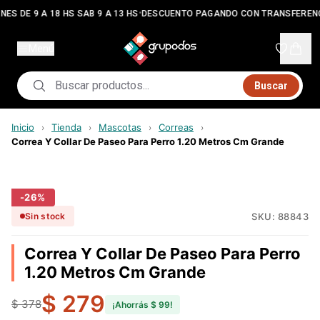
•
NES DE 9 A 18 HS SAB 9 A 13 HS
DESCUENTO PAGANDO CON TRANSFEREN
Menú
Buscar
Inicio
Tienda
Mascotas
Correas
›
›
›
›
Correa Y Collar De Paseo Para Perro 1.20 Metros Cm Grande
-
26
%
SKU:
88843
Sin stock
Correa Y Collar De Paseo Para Perro
1.20 Metros Cm Grande
$ 279
$ 378
¡Ahorrás
$ 99
!