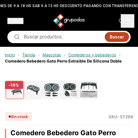
•
ES DE 9 A 18 HS SAB 9 A 13 HS
DESCUENTO PAGANDO CON TRANSFERENC
Menú
Buscar
Inicio
Tienda
Mascotas
Comederos y bebederos
›
›
›
›
Comedero Bebedero Gato Perro Extraible De Silicona Doble
-
19
%
SKU:
57299
Sin stock
Comedero Bebedero Gato Perro