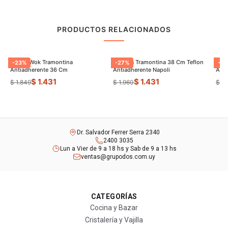
PRODUCTOS RELACIONADOS
Sarten Wok Tramontina
Paellera Tramontina 38 Cm Teflon
Sart
-
23
%
-
27
%
-
9
Antiadherente 36 Cm
Antiadherente Napoli
$ 1.431
$ 1.431
$ 1.849
$ 1.960
$ 8
Dr. Salvador Ferrer Serra 2340
2400 3035
Lun a Vier de 9 a 18 hs y Sab de 9 a 13 hs
ventas@grupodos.com.uy
CATEGORÍAS
Cocina y Bazar
Cristalería y Vajilla