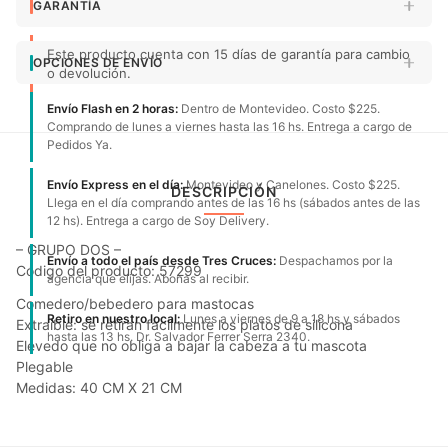
GARANTÍA
Este producto cuenta con 15 días de garantía para cambio
OPCIONES DE ENVÍO
o devolución.
Envío Flash en 2 horas:
Dentro de Montevideo. Costo $225.
Comprando de lunes a viernes hasta las 16 hs. Entrega a cargo de
Pedidos Ya.
Envío Express en el día:
Montevideo y Canelones. Costo $225.
DESCRIPCIÓN
Llega en el día comprando antes de las 16 hs (sábados antes de las
12 hs). Entrega a cargo de Soy Delivery.
– GRUPO DOS –
Envío a todo el país desde Tres Cruces:
Despachamos por la
Código del producto: 57299
agencia que elijas. Abonas al recibir.
Comedero/bebedero para mastocas
Retiro en nuestro local:
Lunes a viernes de 9 a 18 hs y sábados
Extraible: se retiran facilmente los platos de silicona
hasta las 13 hs. Dr. Salvador Ferrer Serra 2340.
Elevedo que no obliga a bajar la cabeza a tu mascota
Plegable
Medidas: 40 CM X 21 CM