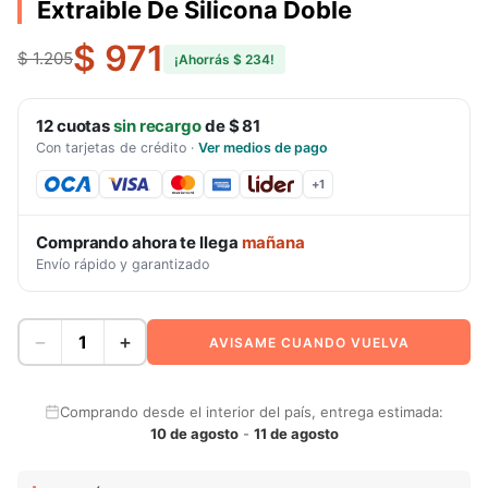
Extraible De Silicona Doble
$ 971
$ 1.205
¡Ahorrás
$ 234
!
12
cuotas
sin recargo
de
$ 81
Con tarjetas de crédito
·
Ver medios de pago
+
1
Comprando ahora te llega
mañana
Envío rápido y garantizado
−
+
AVISAME CUANDO VUELVA
Comprando desde el interior del país, entrega estimada:
10 de agosto
-
11 de agosto