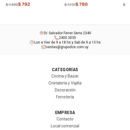
$ 792
$ 780
$ 1.390
$ 1.110
$ 1.
Dr. Salvador Ferrer Serra 2340
2400 3035
Lun a Vier de 9 a 18 hs y Sab de 9 a 13 hs
ventas@grupodos.com.uy
CATEGORÍAS
Cocina y Bazar
Cristalería y Vajilla
Decoración
Ferretería
EMPRESA
Contacto
Local comercial