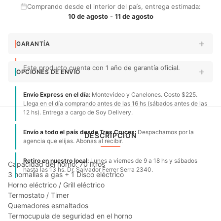
Comprando desde el interior del país, entrega estimada:
10 de agosto
-
11 de agosto
GARANTÍA
Este producto cuenta con 1 año de garantía oficial.
OPCIONES DE ENVÍO
Envío Express en el día:
Montevideo y Canelones. Costo $225.
Llega en el día comprando antes de las 16 hs (sábados antes de las
12 hs). Entrega a cargo de Soy Delivery.
Envío a todo el país desde Tres Cruces:
Despachamos por la
DESCRIPCIÓN
agencia que elijas. Abonas al recibir.
Retiro en nuestro local:
Lunes a viernes de 9 a 18 hs y sábados
Capacidad del horno: 70 litros
hasta las 13 hs. Dr. Salvador Ferrer Serra 2340.
3 hornallas a gas + 1 Disco eléctrico
Horno eléctrico / Grill eléctrico
Termostato / Timer
Quemadores esmaltados
Termocupula de seguridad en el horno