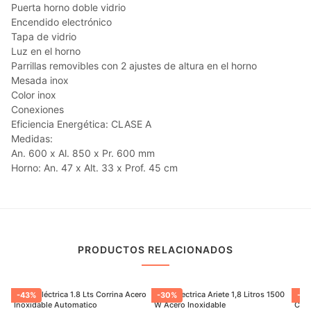
Puerta horno doble vidrio
Encendido electrónico
Tapa de vidrio
Luz en el horno
Parrillas removibles con 2 ajustes de altura en el horno
Mesada inox
Color inox
Conexiones
Eficiencia Energética: CLASE A
Medidas:
An. 600 x Al. 850 x Pr. 600 mm
Horno: An. 47 x Alt. 33 x Prof. 45 cm
PRODUCTOS RELACIONADOS
Jarrra Eléctrica 1.8 Lts Corrina Acero
Jarra Electrica Ariete 1,8 Litros 1500
Panq
-
43
%
-
30
%
-
22
Inoxidable Automatico
W Acero Inoxidable
Con 