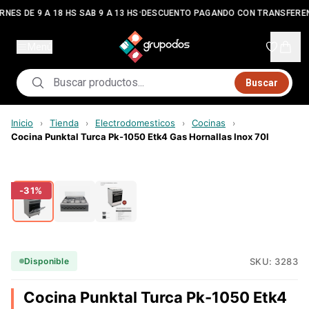
•
RNES DE 9 A 18 HS SAB 9 A 13 HS
DESCUENTO PAGANDO CON TRANSFEREN
Menú
Buscar
Inicio
Tienda
Electrodomesticos
Cocinas
›
›
›
›
Cocina Punktal Turca Pk-1050 Etk4 Gas Hornallas Inox 70l
-
31
%
SKU:
3283
Disponible
Cocina Punktal Turca Pk-1050 Etk4