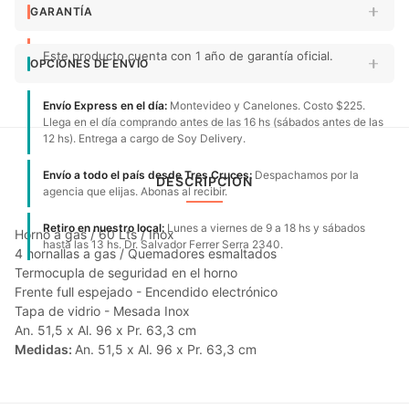
GARANTÍA
Este producto cuenta con 1 año de garantía oficial.
OPCIONES DE ENVÍO
Envío Express en el día:
Montevideo y Canelones. Costo $225.
Llega en el día comprando antes de las 16 hs (sábados antes de las
12 hs). Entrega a cargo de Soy Delivery.
Envío a todo el país desde Tres Cruces:
Despachamos por la
DESCRIPCIÓN
agencia que elijas. Abonas al recibir.
Retiro en nuestro local:
Lunes a viernes de 9 a 18 hs y sábados
Horno a gas / 60 Lts / Inox
hasta las 13 hs. Dr. Salvador Ferrer Serra 2340.
4 hornallas a gas / Quemadores esmaltados
Termocupla de seguridad en el horno
Frente full espejado - Encendido electrónico
Tapa de vidrio - Mesada Inox
An. 51,5 x Al. 96 x Pr. 63,3 cm
Medidas:
An. 51,5 x Al. 96 x Pr. 63,3 cm