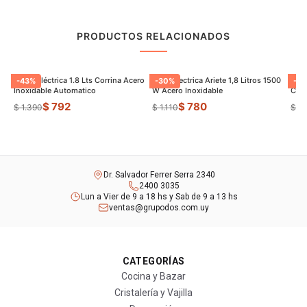
PRODUCTOS RELACIONADOS
Jarrra Eléctrica 1.8 Lts Corrina Acero
Jarra Electrica Ariete 1,8 Litros 1500
Panq
-
43
%
-
30
%
-
22
Inoxidable Automatico
W Acero Inoxidable
Con 
$ 792
$ 780
$ 1.390
$ 1.110
$ 1.
Dr. Salvador Ferrer Serra 2340
2400 3035
Lun a Vier de 9 a 18 hs y Sab de 9 a 13 hs
ventas@grupodos.com.uy
CATEGORÍAS
Cocina y Bazar
Cristalería y Vajilla