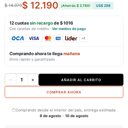
$ 12.190
$ 14.970
¡Ahorrás
$ 2.780
!
US$ 298
12
cuotas
sin recargo
de
$ 1016
Con tarjetas de crédito
·
Ver medios de pago
+
1
Comprando ahora te llega
mañana
Envío rápido y garantizado
−
+
AÑADIR AL CARRITO
COMPRAR AHORA
Comprando desde el interior del país, entrega estimada:
8 de agosto
-
10 de agosto