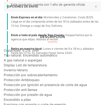
Este producto cuenta con 1 año de garantía oficial.
OPCIONES DE ENVÍO
Envío Express en el día:
Montevideo y Canelones. Costo $225.
Llega en el día comprando antes de las 16 hs (sábados antes de las
12 hs). Entrega a cargo de Soy Delivery.
Envío a todo el país desde Tres Cruces:
Despachamos por la
DESCRIPCIÓN
agencia que elijas. Abonas al recibir.
Retiro en nuestro local:
Lunes a viernes de 9 a 18 hs y sábados
Capacidad: 6 Lts. /min
hasta las 13 hs. Dr. Salvador Ferrer Serra 2340.
Tiro natural. Encendido automático
A gas natural o supergas
Display Led de temperatura.
Invierno-Verano
Protección por sobrecalentamiento
Protección Antibloqueo
Protección por ignición en presencia de corte de agua
Protección anti llamas
Protección por presión de agua
Encendido a pilas
Funciona con apagón o corte de energía