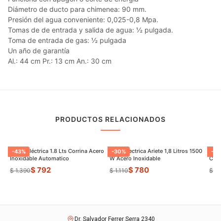
Diámetro de ducto para chimenea: 90 mm.
Presión del agua conveniente: 0,025-0,8 Mpa.
Tomas de de entrada y salida de agua: ½ pulgada.
Toma de entrada de gas: ½ pulgada
Un año de garantía
Al.: 44 cm Pr.: 13 cm An.: 30 cm
PRODUCTOS RELACIONADOS
Jarrra Eléctrica 1.8 Lts Corrina Acero
Jarra Electrica Ariete 1,8 Litros 1500
Panq
-
43
%
-
30
%
-
22
Inoxidable Automatico
W Acero Inoxidable
Con 
$ 792
$ 780
$ 1.390
$ 1.110
$ 1.
Dr. Salvador Ferrer Serra 2340