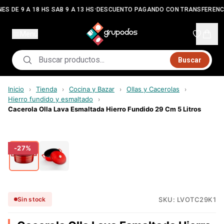
•
ES DE 9 A 18 HS SAB 9 A 13 HS
DESCUENTO PAGANDO CON TRANSFERENC
Menú
Buscar
Inicio
Tienda
Cocina y Bazar
Ollas y Cacerolas
›
›
›
›
Hierro fundido y esmaltado
›
Cacerola Olla Lava Esmaltada Hierro Fundido 29 Cm 5 Litros
-
27
%
SKU:
LVOTC29K1
Sin stock