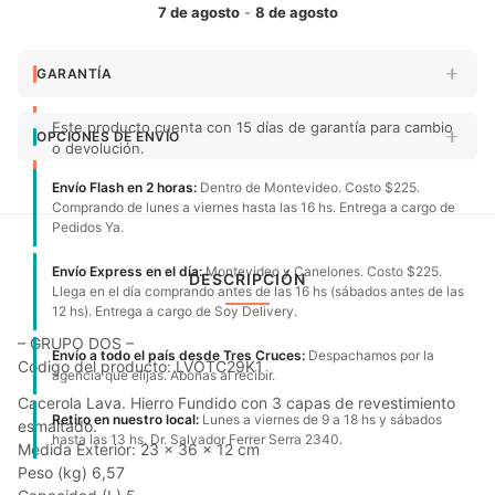
7 de agosto
-
8 de agosto
GARANTÍA
Este producto cuenta con 15 días de garantía para cambio
OPCIONES DE ENVÍO
o devolución.
Envío Flash en 2 horas:
Dentro de Montevideo. Costo $225.
Comprando de lunes a viernes hasta las 16 hs. Entrega a cargo de
Pedidos Ya.
Envío Express en el día:
Montevideo y Canelones. Costo $225.
DESCRIPCIÓN
Llega en el día comprando antes de las 16 hs (sábados antes de las
12 hs). Entrega a cargo de Soy Delivery.
– GRUPO DOS –
Envío a todo el país desde Tres Cruces:
Despachamos por la
Código del producto: LVOTC29K1
agencia que elijas. Abonas al recibir.
Cacerola Lava. Hierro Fundido con 3 capas de revestimiento
Retiro en nuestro local:
Lunes a viernes de 9 a 18 hs y sábados
esmaltado.
hasta las 13 hs. Dr. Salvador Ferrer Serra 2340.
Medida Exterior: 23 x 36 x 12 cm
Peso (kg) 6,57