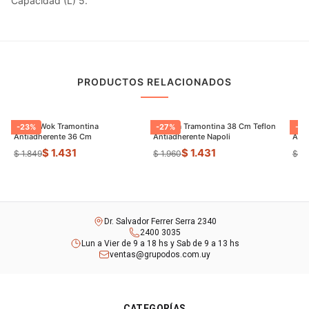
Capacidad (L) 5.
PRODUCTOS RELACIONADOS
Sarten Wok Tramontina
Paellera Tramontina 38 Cm Teflon
Sart
-
23
%
-
27
%
-
9
Antiadherente 36 Cm
Antiadherente Napoli
$ 1.431
$ 1.431
$ 1.849
$ 1.960
$ 8
Dr. Salvador Ferrer Serra 2340
2400 3035
Lun a Vier de 9 a 18 hs y Sab de 9 a 13 hs
ventas@grupodos.com.uy
CATEGORÍAS