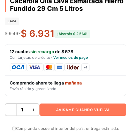
Cacerola Olla Lava Esmaltada Hierro
Fundido 29 Cm 5 Litros
LAVA
$ 6.931
$ 9.497
¡Ahorrás
$ 2.566
!
12
cuotas
sin recargo
de
$ 578
Con tarjetas de crédito
·
Ver medios de pago
+
1
Comprando ahora te llega
mañana
Envío rápido y garantizado
−
+
AVISAME CUANDO VUELVA
Comprando desde el interior del país, entrega estimada: