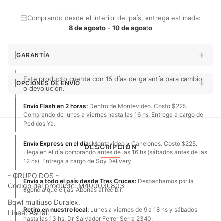
Comprando desde el interior del país, entrega estimada:
8 de agosto
-
10 de agosto
GARANTÍA
Este producto cuenta con 15 días de garantía para cambio
OPCIONES DE ENVÍO
o devolución.
Envío Flash en 2 horas:
Dentro de Montevideo. Costo $225.
Comprando de lunes a viernes hasta las 16 hs. Entrega a cargo de
Pedidos Ya.
Envío Express en el día:
Montevideo y Canelones. Costo $225.
DESCRIPCIÓN
Llega en el día comprando antes de las 16 hs (sábados antes de las
12 hs). Entrega a cargo de Soy Delivery.
- GRUPO DOS -
Envío a todo el país desde Tres Cruces:
Despachamos por la
Código del producto: M400030803
agencia que elijas. Abonas al recibir.
Bowl multiuso Duralex.
Retiro en nuestro local:
Lunes a viernes de 9 a 18 hs y sábados
Linea: Astral.
hasta las 13 hs. Dr. Salvador Ferrer Serra 2340.