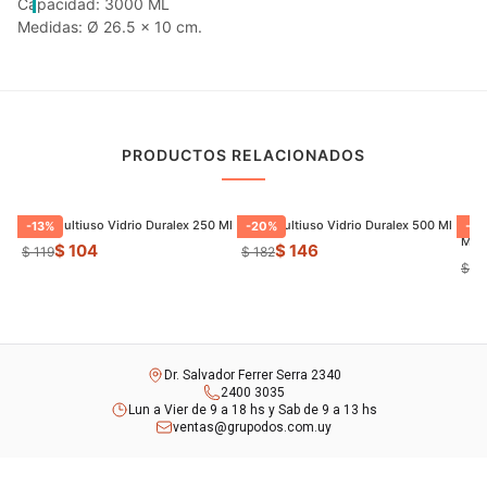
Capacidad: 3000 ML
Medidas: Ø 26.5 x 10 cm.
PRODUCTOS RELACIONADOS
Bowl Multiuso Vidrio Duralex 250 Ml
Bowl Multiuso Vidrio Duralex 500 Ml
Bowl
-
13
%
-
20
%
-
20
Ml
$ 104
$ 146
$ 119
$ 182
$ 2
Dr. Salvador Ferrer Serra 2340
2400 3035
Lun a Vier de 9 a 18 hs y Sab de 9 a 13 hs
ventas@grupodos.com.uy