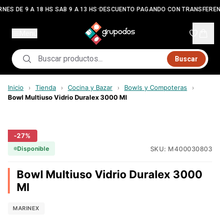
•
NES DE 9 A 18 HS SAB 9 A 13 HS
DESCUENTO PAGANDO CON TRANSFEREN
Menú
Buscar
Inicio
Tienda
Cocina y Bazar
Bowls y Compoteras
›
›
›
›
Bowl Multiuso Vidrio Duralex 3000 Ml
-
27
%
SKU:
M400030803
Disponible
Bowl Multiuso Vidrio Duralex 3000
Ml
MARINEX