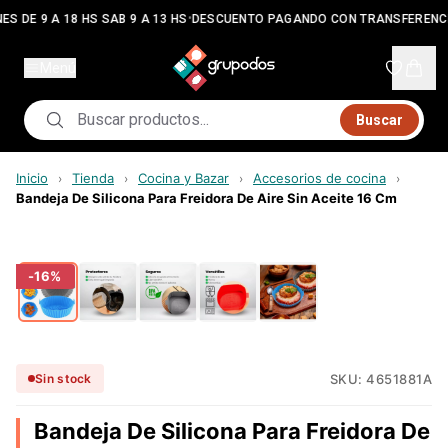
•
ES DE 9 A 18 HS SAB 9 A 13 HS
DESCUENTO PAGANDO CON TRANSFERENC
Menú
Buscar
Inicio
Tienda
Cocina y Bazar
Accesorios de cocina
›
›
›
›
Bandeja De Silicona Para Freidora De Aire Sin Aceite 16 Cm
-
16
%
SKU:
4651881A
Sin stock
Bandeja De Silicona Para Freidora De