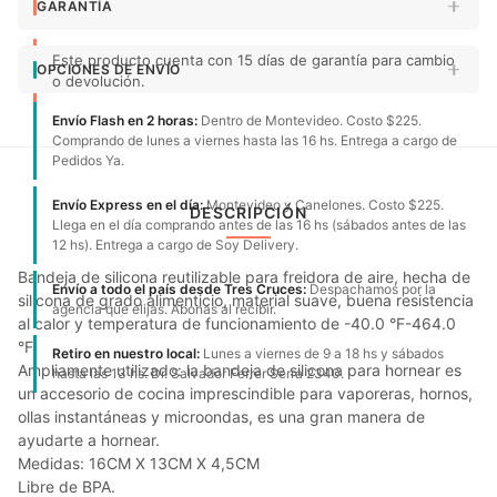
GARANTÍA
Este producto cuenta con 15 días de garantía para cambio
OPCIONES DE ENVÍO
o devolución.
Envío Flash en 2 horas:
Dentro de Montevideo. Costo $225.
Comprando de lunes a viernes hasta las 16 hs. Entrega a cargo de
Pedidos Ya.
Envío Express en el día:
Montevideo y Canelones. Costo $225.
DESCRIPCIÓN
Llega en el día comprando antes de las 16 hs (sábados antes de las
12 hs). Entrega a cargo de Soy Delivery.
Bandeja de silicona reutilizable para freidora de aire, hecha de
Envío a todo el país desde Tres Cruces:
Despachamos por la
silicona de grado alimenticio, material suave, buena resistencia
agencia que elijas. Abonas al recibir.
al calor y temperatura de funcionamiento de -40.0 °F-464.0
°F.
Retiro en nuestro local:
Lunes a viernes de 9 a 18 hs y sábados
Ampliamente utilizado: la bandeja de silicona para hornear es
hasta las 13 hs. Dr. Salvador Ferrer Serra 2340.
un accesorio de cocina imprescindible para vaporeras, hornos,
ollas instantáneas y microondas, es una gran manera de
ayudarte a hornear.
Medidas: 16CM X 13CM X 4,5CM
Libre de BPA.