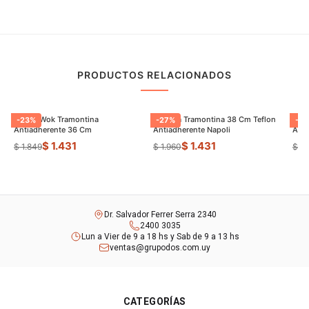
PRODUCTOS RELACIONADOS
Sarten Wok Tramontina
Paellera Tramontina 38 Cm Teflon
Sart
-
23
%
-
27
%
-
9
Antiadherente 36 Cm
Antiadherente Napoli
$ 1.431
$ 1.431
$ 1.849
$ 1.960
$ 8
Dr. Salvador Ferrer Serra 2340
2400 3035
Lun a Vier de 9 a 18 hs y Sab de 9 a 13 hs
ventas@grupodos.com.uy
CATEGORÍAS