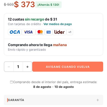
$ 373
$ 503
¡Ahorrás
$ 130
!
12
cuotas
sin recargo
de
$ 31
Con tarjetas de crédito
·
Ver medios de pago
+
1
Comprando ahora te llega
mañana
Envío rápido y garantizado
−
+
AVISAME CUANDO VUELVA
Comprando desde el interior del país, entrega estimada:
8 de agosto
-
10 de agosto
GARANTÍA