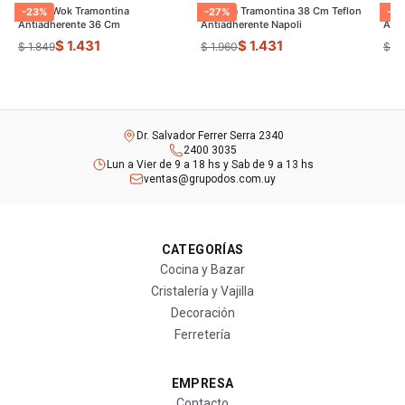
Sarten Wok Tramontina
Paellera Tramontina 38 Cm Teflon
Sart
-
23
%
-
27
%
-
9
Antiadherente 36 Cm
Antiadherente Napoli
$ 1.431
$ 1.431
$ 1.849
$ 1.960
$ 8
Dr. Salvador Ferrer Serra 2340
2400 3035
Lun a Vier de 9 a 18 hs y Sab de 9 a 13 hs
ventas@grupodos.com.uy
CATEGORÍAS
Cocina y Bazar
Cristalería y Vajilla
Decoración
Ferretería
EMPRESA
Contacto