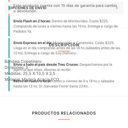
Este producto cuenta con 15 días de garantía para cambio
OPCIONES DE ENVÍO
o devolución.
Envío Flash en 2 horas:
Dentro de Montevideo. Costo $225.
Comprando de lunes a viernes hasta las 16 hs. Entrega a cargo de
Pedidos Ya.
Envío Express en el día:
Montevideo y Canelones. Costo $225.
DESCRIPCIÓN
Llega en el día comprando antes de las 16 hs (sábados antes de las
12 hs). Entrega a cargo de Soy Delivery.
Bandeja Copetinero
Envío a todo el país desde Tres Cruces:
Despachamos por la
Divisiones: 3
agencia que elijas. Abonas al recibir.
Medidas: 25,5 X 13,5 X 2,5
Material: Madera Acacia ECO
Retiro en nuestro local:
Lunes a viernes de 9 a 18 hs y sábados
hasta las 13 hs. Dr. Salvador Ferrer Serra 2340.
PRODUCTOS RELACIONADOS