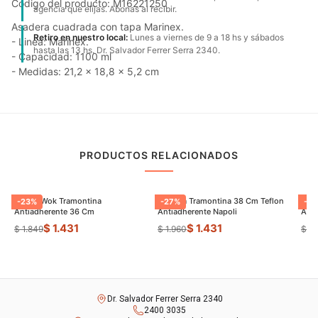
Código del producto: M16221250
agencia que elijas. Abonas al recibir.
Asadera cuadrada con tapa Marinex.
Retiro en nuestro local:
Lunes a viernes de 9 a 18 hs y sábados
- Linea: Marinex.
hasta las 13 hs. Dr. Salvador Ferrer Serra 2340.
- Capacidad: 1100 ml
- Medidas: 21,2 x 18,8 x 5,2 cm
PRODUCTOS RELACIONADOS
Sarten Wok Tramontina
Paellera Tramontina 38 Cm Teflon
Sart
-
23
%
-
27
%
-
9
Antiadherente 36 Cm
Antiadherente Napoli
$ 1.431
$ 1.431
$ 1.849
$ 1.960
$ 8
Dr. Salvador Ferrer Serra 2340
2400 3035