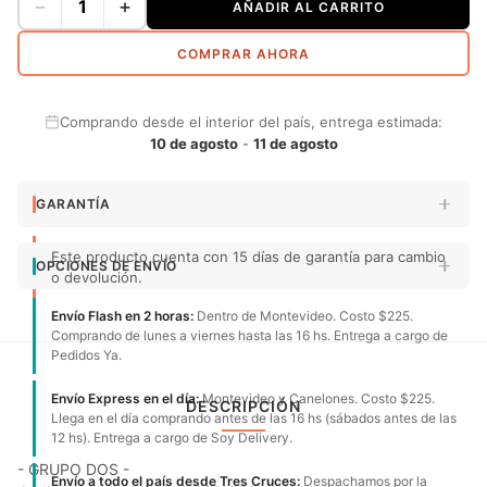
−
+
AÑADIR AL CARRITO
COMPRAR AHORA
Comprando desde el interior del país, entrega estimada:
10 de agosto
-
11 de agosto
GARANTÍA
Este producto cuenta con 15 días de garantía para cambio
OPCIONES DE ENVÍO
o devolución.
Envío Flash en 2 horas:
Dentro de Montevideo. Costo $225.
Comprando de lunes a viernes hasta las 16 hs. Entrega a cargo de
Pedidos Ya.
Envío Express en el día:
Montevideo y Canelones. Costo $225.
DESCRIPCIÓN
Llega en el día comprando antes de las 16 hs (sábados antes de las
12 hs). Entrega a cargo de Soy Delivery.
- GRUPO DOS -
Envío a todo el país desde Tres Cruces:
Despachamos por la