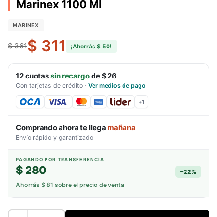
Marinex 1100 Ml
MARINEX
$ 311
$ 361
¡Ahorrás
$ 50
!
12
cuotas
sin recargo
de
$ 26
Con tarjetas de crédito
·
Ver medios de pago
+
1
Comprando ahora te llega
mañana
Envío rápido y garantizado
PAGANDO POR TRANSFERENCIA
$ 280
−
22
%
Ahorrás
$ 81
sobre el precio de venta