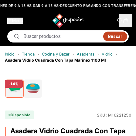
•
NES DE 9 A 18 HS SAB 9 A 13 HS
DESCUENTO PAGANDO CON TRANSFEREN
Menú
Buscar
Inicio
Tienda
Cocina y Bazar
Asaderas
Vidrio
›
›
›
›
›
Asadera Vidrio Cuadrada Con Tapa Marinex 1100 Ml
-
14
%
SKU:
M16221250
Disponible
Asadera Vidrio Cuadrada Con Tapa