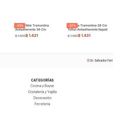
Sarten Wok Tramontina
Paellera Tramontina 38 Cm
-
23
%
-
27
%
Antiadherente 36 Cm
Teflon Antiadherente Napoli
$ 1.431
$ 1.431
$ 1.849
$ 1.960
Dr. Salvador Fer
CATEGORÍAS
Cocina y Bazar
Cristalería y Vajilla
Decoración
Ferretería