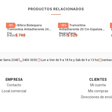
PRODUCTOS RELACIONADOS
Sarten Bifera Bistequera
Sarten Tramontina
-
9
%
-
16
%
Tramontina Antiadherente 24
Antiadherente 20 Cm Espatula
Cm
Negro Paris
$ 748
$ 529
$ 820
$ 631
rer Serra 2340
2400 3035
Lun a Vier de 9 a 18 hs y Sab de 9 a 13 hs
venta
EMPRESA
CLIENTES
Contacto
Mi cuenta
Local comercial
Mis compras
Direcciones de enví