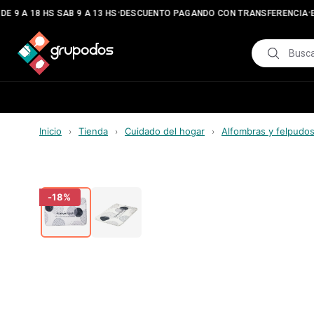
•
•
E 9 A 18 HS SAB 9 A 13 HS
DESCUENTO PAGANDO CON TRANSFERENCIA
E
Inicio
Tienda
Cuidado del hogar
Alfombras y felpudo
›
›
›
-
18
%