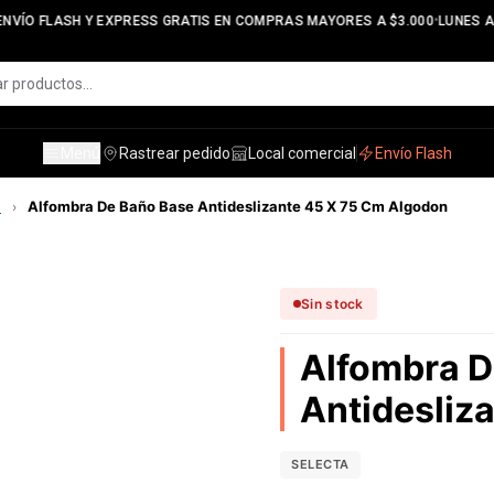
•
NVÍO FLASH Y EXPRESS GRATIS EN COMPRAS MAYORES A $3.000
LUNES A 
Menú
Rastrear pedido
Local comercial
Envío Flash
s
Alfombra De Baño Base Antideslizante 45 X 75 Cm Algodon
›
Sin stock
Alfombra D
Antidesliz
SELECTA