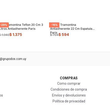
Olla Tramontina Teflon 20 Cm 3
Sarten Tramontina
-
29
%
-
16
%
Litros Antiadherente Paris
Antiadherente 22 Cm Espatula
Paris
$ 1.375
$ 594
$ 1.940
$ 704
s@grupodos.com.uy
COMPRAS
Como comprar
Condiciones de compra
os
Envíos y devoluciones
Política de privacidad