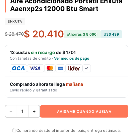
Aire Acondicionado Portatil Enxuta
Aaenxp2s 12000 Btu Smart
ENXUTA
$ 20.410
$ 28.470
¡Ahorrás
$ 8.060
!
US$ 499
12
cuotas
sin recargo
de
$ 1701
Con tarjetas de crédito
·
Ver medios de pago
+
1
Comprando ahora te llega
mañana
Envío rápido y garantizado
−
+
AVISAME CUANDO VUELVA
Comprando desde el interior del país, entrega estimada: