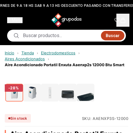
•
RNES DE 9 A 18 HS SAB 9 A 13 HS
DESCUENTO PAGANDO CON TRANSFERE
Menú
Buscar
Inicio
Tienda
Electrodomesticos
›
›
›
Aires Acondicionados
›
Aire Acondicionado Portatil Enxuta Aaenxp2s 12000 Btu Smart
-
28
%
SKU:
AAENXP3S-12000
Sin stock