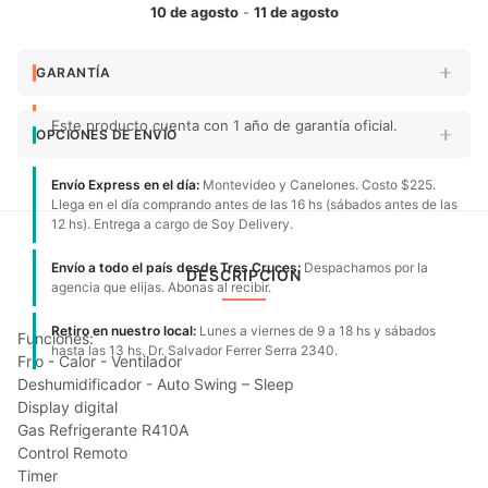
10 de agosto
-
11 de agosto
GARANTÍA
Este producto cuenta con 1 año de garantía oficial.
OPCIONES DE ENVÍO
Envío Express en el día:
Montevideo y Canelones. Costo $225.
Llega en el día comprando antes de las 16 hs (sábados antes de las
12 hs). Entrega a cargo de Soy Delivery.
Envío a todo el país desde Tres Cruces:
Despachamos por la
DESCRIPCIÓN
agencia que elijas. Abonas al recibir.
Retiro en nuestro local:
Lunes a viernes de 9 a 18 hs y sábados
Funciones:
hasta las 13 hs. Dr. Salvador Ferrer Serra 2340.
Frío - Calor - Ventilador
Deshumidificador - Auto Swing – Sleep
Display digital
Gas Refrigerante R410A
Control Remoto
Timer