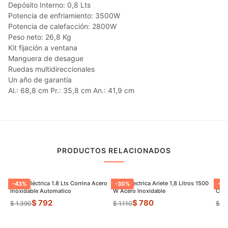
Depósito Interno: 0,8 Lts
Potencia de enfriamiento: 3500W
Potencia de calefacción: 2800W
Peso neto: 26,8 Kg
Kit fijación a ventana
Manguera de desague
Ruedas multidireccionales
Un año de garantía
Al.: 68,8 cm Pr.: 35,8 cm An.: 41,9 cm
PRODUCTOS RELACIONADOS
Jarrra Eléctrica 1.8 Lts Corrina Acero
Jarra Electrica Ariete 1,8 Litros 1500
Panq
-
43
%
-
30
%
-
22
Inoxidable Automatico
W Acero Inoxidable
Con 
$ 792
$ 780
$ 1.390
$ 1.110
$ 1.