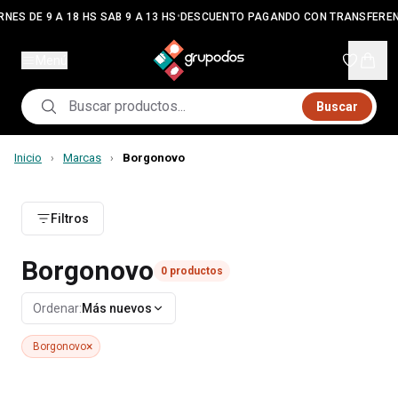
•
RNES DE 9 A 18 HS SAB 9 A 13 HS
DESCUENTO PAGANDO CON TRANSFEREN
Menú
Buscar
Inicio
Marcas
Borgonovo
›
›
Filtros
Borgonovo
0
productos
Ordenar:
Más nuevos
×
Borgonovo