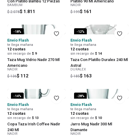
Con Platillo Bambu 12 Piezas
Platillo 90 Ml Americano
BAMBUM
NADIR
$ 1.811
$ 161
$ 2.078
$ 199
-
18
%
-
12
%
Envío Flash
Envío Flash
te llega mañana
te llega mañana
12
cuotas
12
cuotas
sin recargo de
$ 9
sin recargo de
$ 14
Taza Mug Vidrio Nadir 270 Ml
Taza Con Platillo Duralex 240 Ml
Americano
Astral
NADIR
DURALEX
$ 112
$ 163
$ 136
$ 185
-
14
%
-
28
%
Envío Flash
Envío Flash
te llega mañana
te llega mañana
12
cuotas
12
cuotas
sin recargo de
$ 13
sin recargo de
$ 10
Copa Taza Irish Coffee Nadir
Jarro Mug Nadir 300 Ml
240 Ml
Diamante
NADIR
NADIR