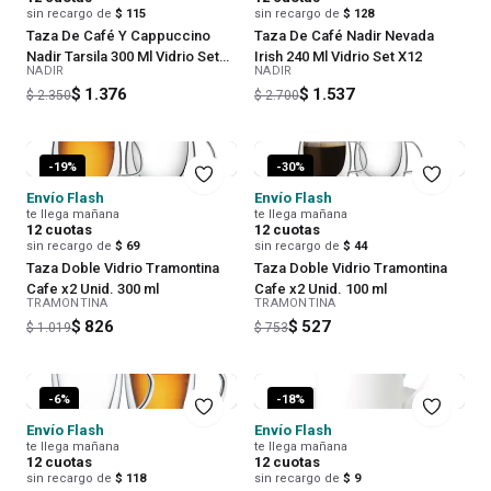
sin recargo de
$ 115
sin recargo de
$ 128
Taza De Café Y Cappuccino
Taza De Café Nadir Nevada
Nadir Tarsila 300 Ml Vidrio Set
Irish 240 Ml Vidrio Set X12
NADIR
NADIR
X12
$ 1.376
$ 1.537
$ 2.350
$ 2.700
-
19
%
-
30
%
Envío Flash
Envío Flash
te llega mañana
te llega mañana
12
cuotas
12
cuotas
sin recargo de
$ 69
sin recargo de
$ 44
Taza Doble Vidrio Tramontina
Taza Doble Vidrio Tramontina
Cafe x2 Unid. 300 ml
Cafe x2 Unid. 100 ml
TRAMONTINA
TRAMONTINA
$ 826
$ 527
$ 1.019
$ 753
-
6
%
-
18
%
Envío Flash
Envío Flash
te llega mañana
te llega mañana
12
cuotas
12
cuotas
sin recargo de
$ 118
sin recargo de
$ 9