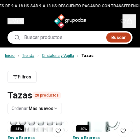
•
S DE 9 A 18 HS SAB 9 A 13 HS
DESCUENTO PAGANDO CON TRANSFERENCI
Menú
Buscar
Inicio
Tienda
Cristalería y Vajilla
Tazas
›
›
›
Filtros
Tazas
20
productos
Ordenar:
Más nuevos
-
44
%
-
40
%
Envío Express
Envío Express