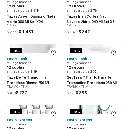
te llega mañana
te llega mañana
12
cuotas
12
cuotas
sin recargo de
$ 119
sin recargo de
$ 70
Tazas Aspen Diamond Nadir
Tazas Irish Coffee Nadir
Vidrio 300 Ml Set X24
Nevada Vidrio 240 Ml Set X6
NADIR
NADIR
$ 1.431
$ 842
$ 2.550
$ 1.400
-
45
%
-
41
%
Envío Flash
Envío Flash
te llega mañana
te llega mañana
12
cuotas
12
cuotas
sin recargo de
$ 19
sin recargo de
$ 33
Taza De Té Tramontina
Set Taza Y Platillo Para Té
Porcelana Blanca 250 Ml
Tramontina Porcelana 250 Ml
TRAMONTINA
TRAMONTINA
Blanco
$ 227
$ 393
$ 410
$ 670
-
41
%
-
43
%
Envío Express
Envío Express
te llega mañana
te llega mañana
12
cuotas
12
cuotas