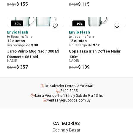
$ 155
$ 115
$ 181
$ 159
-
30
%
-
19
%
Envío Flash
Envío Flash
te llega mañana
te llega mañana
12
cuotas
12
cuotas
sin recargo de
$ 30
sin recargo de
$ 12
Jarro Vidrio Mug Nadir 300 Ml
Copa Taza Irish Coffee Nadir
Diamante X6 Unid.
130ml
NADIR
NADIR
$ 357
$ 139
$ 511
$ 171
Dr. Salvador Ferrer Serra 2340
2400 3035
Lun a Vier de 9 a 18 hs y Sab de 9 a 13 hs
ventas@grupodos.com.uy
CATEGORÍAS
Cocina y Bazar