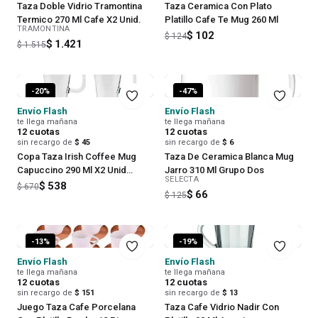
Taza Doble Vidrio Tramontina
Taza Ceramica Con Plato
Termico 270 Ml Cafe X2 Unid.
Platillo Cafe Te Mug 260 Ml
TRAMONTINA
$ 102
$ 124
$ 1.421
$ 1.515
-
20
%
-
47
%
Envío Flash
Envío Flash
te llega mañana
te llega mañana
12
cuotas
12
cuotas
sin recargo de
$ 45
sin recargo de
$ 6
Copa Taza Irish Coffee Mug
Taza De Ceramica Blanca Mug
Capuccino 290 Ml X2 Unid
Jarro 310 Ml Grupo Dos
SELECTA
Citinova
$ 538
$ 670
$ 66
$ 125
-
13
%
-
19
%
Envío Flash
Envío Flash
te llega mañana
te llega mañana
12
cuotas
12
cuotas
sin recargo de
$ 151
sin recargo de
$ 13
Juego Taza Cafe Porcelana
Taza Cafe Vidrio Nadir Con