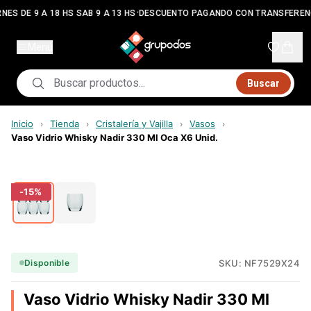
•
NES DE 9 A 18 HS SAB 9 A 13 HS
DESCUENTO PAGANDO CON TRANSFEREN
Menú
Buscar
Inicio
Tienda
Cristalería y Vajilla
Vasos
›
›
›
›
Vaso Vidrio Whisky Nadir 330 Ml Oca X6 Unid.
-
15
%
SKU:
NF7529X24
Disponible
Vaso Vidrio Whisky Nadir 330 Ml