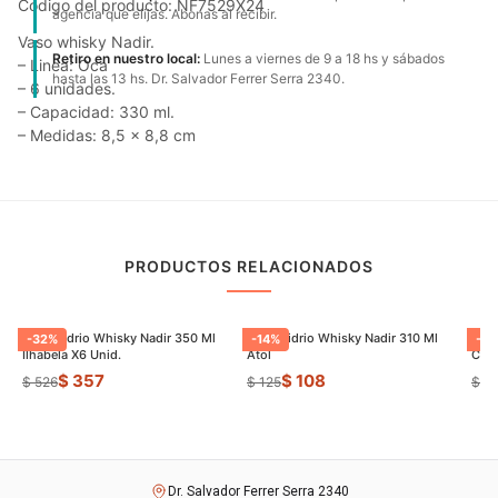
Código del producto: NF7529X24
agencia que elijas. Abonas al recibir.
Vaso whisky Nadir.
Retiro en nuestro local:
Lunes a viernes de 9 a 18 hs y sábados
– Linea: Oca
hasta las 13 hs. Dr. Salvador Ferrer Serra 2340.
– 6 unidades.
– Capacidad: 330 ml.
– Medidas: 8,5 x 8,8 cm
PRODUCTOS RELACIONADOS
Vaso Vidrio Whisky Nadir 350 Ml
Vaso Vidrio Whisky Nadir 310 Ml
Vaso
-
32
%
-
14
%
-
18
Ilhabela X6 Unid.
Atol
Capr
$ 357
$ 108
$ 526
$ 125
$ 4
Dr. Salvador Ferrer Serra 2340