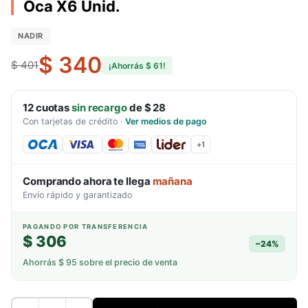
Oca X6 Unid.
NADIR
$ 340
$ 401
¡Ahorrás
$ 61
!
12
cuotas
sin recargo
de
$ 28
Con tarjetas de crédito
·
Ver medios de pago
+
1
Comprando ahora te llega
mañana
Envío rápido y garantizado
PAGANDO POR TRANSFERENCIA
$ 306
−
24
%
Ahorrás
$ 95
sobre el precio de venta