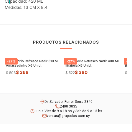
Capacidad: 420 ML
Medidas: 13 CM X 8.4
PRODUCTOS RELACIONADOS
Vaso Vidrio Refresco Nadir 310 Ml
Vaso Vidrio Refresco Nadir 400 Ml
Vaso
-
27
%
-
27
%
-
33
Amassadinho X6 Unid.
Ilhabela X6 Unid.
Bris
$ 368
$ 380
$ 503
$ 522
$ 4
Dr. Salvador Ferrer Serra 2340
2400 3035
Lun a Vier de 9 a 18 hs y Sab de 9 a 13 hs
ventas@grupodos.com.uy