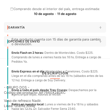
Comprando desde el interior del país, entrega estimada:
10 de agosto
-
11 de agosto
GARANTÍA
Este producto cuenta con 15 días de garantía para cambio
OPCIONES DE ENVÍO
o devolución.
Envío Flash en 2 horas:
Dentro de Montevideo. Costo $225.
Comprando de lunes a viernes hasta las 16 hs. Entrega a cargo de
Pedidos Ya.
Envío Express en el día:
Montevideo y Canelones. Costo $225.
DESCRIPCIÓN
Llega en el día comprando antes de las 16 hs (sábados antes de las
12 hs). Entrega a cargo de Soy Delivery.
- GRUPO DOS -
Envío a todo el país desde Tres Cruces:
Despachamos por la
Código del producto: NF7660X24DEC
agencia que elijas. Abonas al recibir.
Vaso de refresco Nadir.
Retiro en nuestro local:
Lunes a viernes de 9 a 18 hs y sábados
Linea: Grafite Atelie
hasta las 13 hs. Dr. Salvador Ferrer Serra 2340.