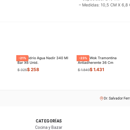
– Medidas: 10,5 CM X 6,8
Vaso Vidrio Agua Nadir 340 Ml
Sarten Wok Tramontina
-
21
%
-
23
%
Bar X6 Unid.
Antiadherente 36 Cm
$ 258
$ 1.431
$ 325
$ 1.849
Dr. Salvador Fer
CATEGORÍAS
Cocina y Bazar