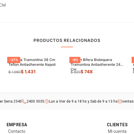
 CM
PRODUCTOS RELACIONADOS
Paellera Tramontina 38 Cm
Sarten Bifera Bistequera
-
27
%
-
9
%
Teflon Antiadherente Napoli
Tramontina Antiadherente 24
Cm
$ 1.431
$ 748
$ 1.960
$ 820
rer Serra 2340
2400 3035
Lun a Vier de 9 a 18 hs y Sab de 9 a 13 hs
venta
EMPRESA
CLIENTES
Contacto
Mi cuenta