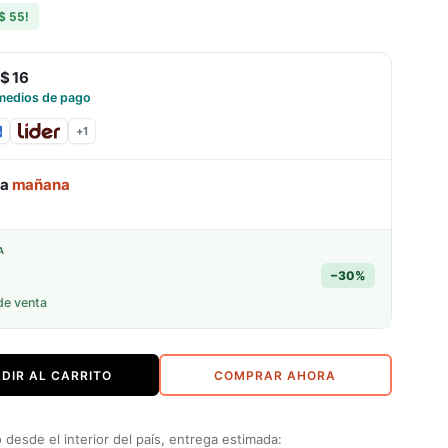
$ 55
!
$ 16
medios de pago
+
1
ga
mañana
A
−
30
%
de venta
DIR AL CARRITO
COMPRAR AHORA
desde el interior del país, entrega estimada: