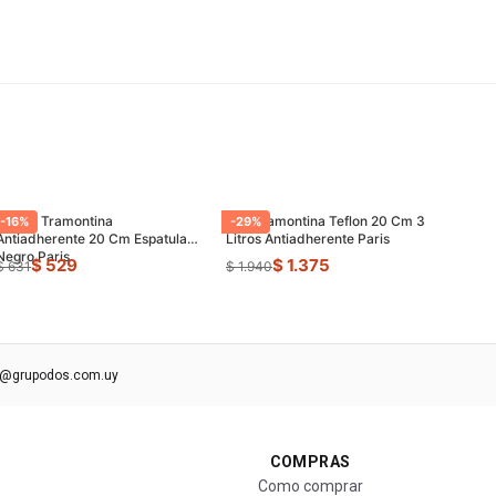
Sarten Tramontina
Olla Tramontina Teflon 20 Cm 3
-
16
%
-
29
%
Antiadherente 20 Cm Espatula
Litros Antiadherente Paris
Negro Paris
$ 529
$ 1.375
$ 631
$ 1.940
s@grupodos.com.uy
COMPRAS
Como comprar