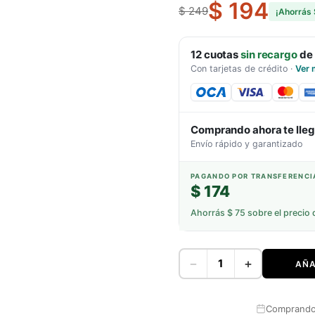
$ 194
$ 249
¡Ahorrás
12
cuotas
sin recargo
de
Con tarjetas de crédito
·
Ver 
Comprando ahora te lle
Envío rápido y garantizado
PAGANDO POR TRANSFERENCI
$ 174
Ahorrás
$ 75
sobre el precio 
−
+
AÑA
Comprando 