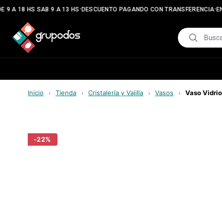
•
•
 9 A 18 HS SAB 9 A 13 HS
DESCUENTO PAGANDO CON TRANSFERENCIA
EN
Inicio
Tienda
Cristalería y Vajilla
Vasos
Vaso Vidri
›
›
›
›
-
22
%