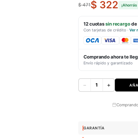
$ 322
$ 471
¡Ahorrás
12
cuotas
sin recargo
de
Con tarjetas de crédito
·
Ver 
Comprando ahora te lle
Envío rápido y garantizado
−
+
AÑA
Comprando 
GARANTÍA