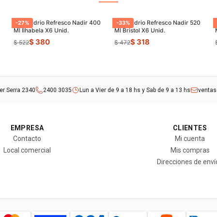
Vaso Vidrio Refresco Nadir 400
Vaso Vidrio Refresco Nadir 520
-
27
%
-
33
%
Ml Ilhabela X6 Unid.
Ml Bristol X6 Unid.
$ 380
$ 318
$ 522
$ 472
rer Serra 2340
2400 3035
Lun a Vier de 9 a 18 hs y Sab de 9 a 13 hs
venta
EMPRESA
CLIENTES
Contacto
Mi cuenta
Local comercial
Mis compras
Direcciones de enví