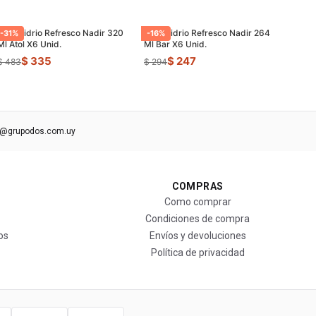
Vaso Vidrio Refresco Nadir 320
Vaso Vidrio Refresco Nadir 264
-
31
%
-
16
%
Ml Atol X6 Unid.
Ml Bar X6 Unid.
$ 335
$ 247
$ 483
$ 294
s@grupodos.com.uy
COMPRAS
Como comprar
Condiciones de compra
os
Envíos y devoluciones
Política de privacidad