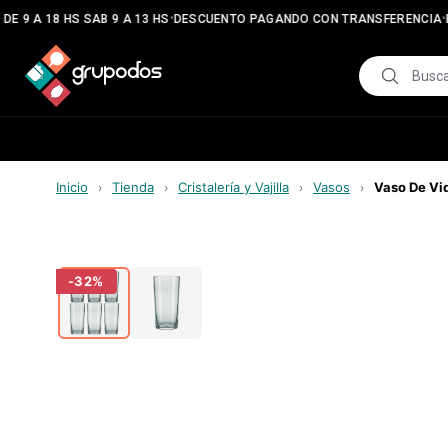
•
•
E 9 A 18 HS SAB 9 A 13 HS
DESCUENTO PAGANDO CON TRANSFERENCIA
E
Inicio
Tienda
Cristalería y Vajilla
Vasos
Vaso De Vi
›
›
›
›
-
32
%