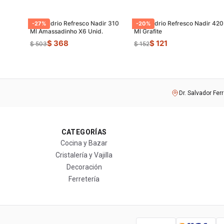
Vaso Vidrio Refresco Nadir 310
Vaso Vidrio Refresco Nadir 420
-
27
%
-
20
%
Ml Amassadinho X6 Unid.
Ml Grafite
$ 368
$ 121
$ 503
$ 152
Dr. Salvador Fer
CATEGORÍAS
Cocina y Bazar
Cristalería y Vajilla
Decoración
Ferretería